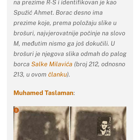
na prezime R-S i identifikovan je kao
Spužić Ahmet. Borac desno ima
prezime koje, prema položaju slike u
brošuri, najvjerovatnije počinje na slovo
M, međutim nismo ga još dokučili. U
brošuri je njegova slika odmah do palog
borca
Salke Milavića
(broj 212, odnosno
213, u ovom
članku
).
Muhamed Taslaman
: