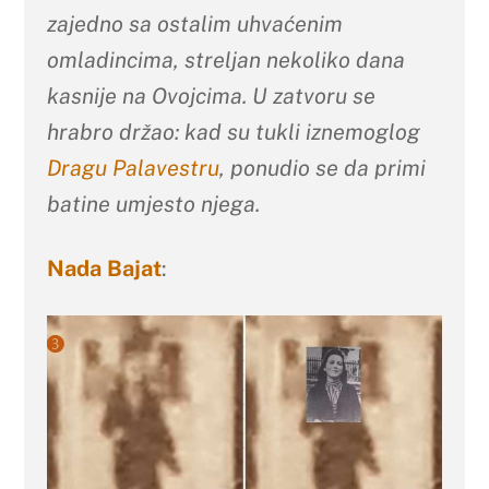
zajedno sa ostalim uhvać
enim
omladincima, streljan
nekoliko dana
kasnije
na Ovojcima. U zatvoru se
hrabro držao: kad su tukli iznemoglog
Dragu Palavestru
, ponudio se da primi
batine umjesto njega.
Nada Bajat
: