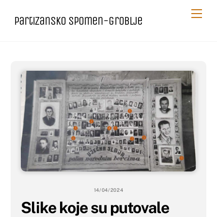
Skip
Me
Partizansko spomen-groblje
to
content
14/04/2024
Slike koje su putovale