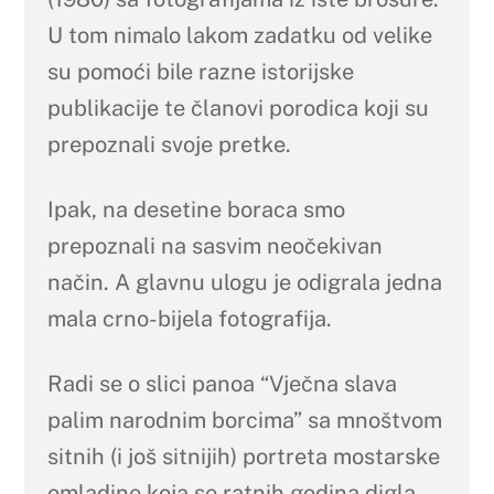
U tom nimalo lakom zadatku od velike
su pomoći bile razne istorijske
publikacije te članovi porodica koji su
prepoznali svoje pretke.
Ipak, na desetine boraca smo
prepoznali na sasvim neočekivan
način. A glavnu ulogu je odigrala jedna
mala crno-bijela fotografija.
Radi se o slici panoa “Vječna slava
palim narodnim borcima” sa mnoštvom
sitnih (i još sitnijih) portreta mostarske
omladine koja se ratnih godina digla