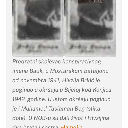
Predratni skojevac konspirativnog
imena Bauk, u Mostarskom bataljonu
od novembra 1941, Hivzija Brkić je
poginuo u okršaju u Bijeloj kod Konjica
1942. godine
.
U istom okršaju poginuo
je i Muhamed Taslaman Beg (slika
dole)
.
U NOB-u su dali život i Hivzijina
dva brata i sestra:
Hamdija