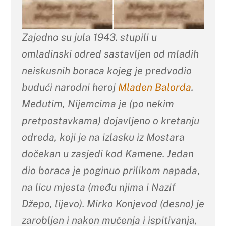
Zajedno su jula 1943. stupili u
omladinski odred sastavljen od mladih
neiskusnih boraca kojeg je predvodio
budući narodni heroj
Mladen Balorda
.
Međutim, Nijemcima je (po nekim
pretpostavkama) dojavljeno o kretanju
odreda, koji je
na izlasku iz Mostara
dočekan u zasjedi
kod Kamene
. Jedan
dio boraca je poginuo
prilikom napada
,
na licu mjesta
(među njima i Nazif
Džepo, lijevo). Mirko Konjevod (desno) je
zarobljen i nakon mučenja i ispitivanja,