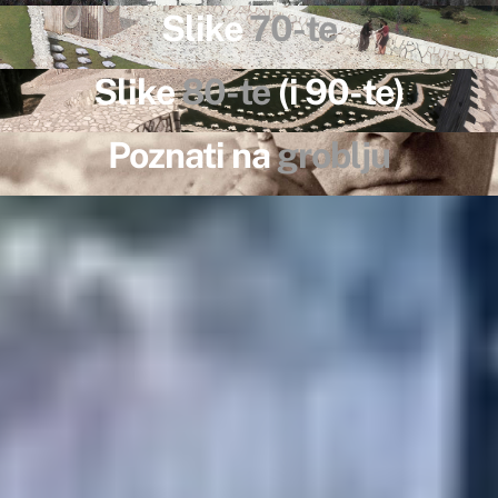
Slike
70-te
Slike
80-te
(i 90-te)
Poznati na
groblju