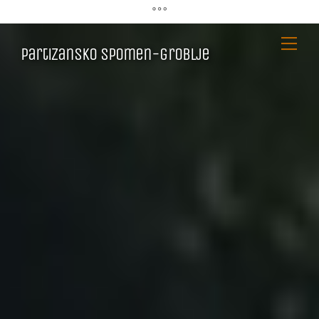
Skip
Me
Partizansko spomen-groblje
to
content