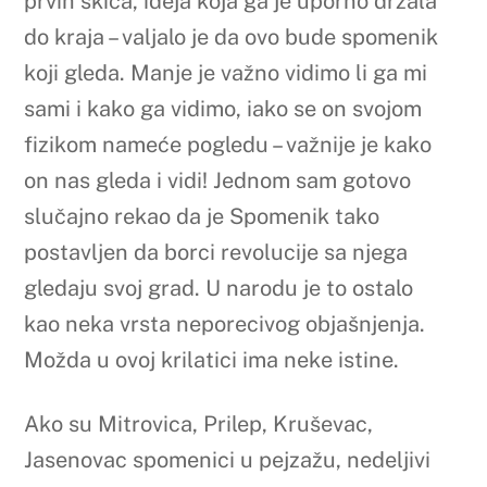
prvih skica, ideja koja ga je uporno držala
do kraja – valjalo je da ovo bude spomenik
koji gleda. Manje je važno vidimo li ga mi
sami i kako ga vidimo, iako se on svojom
fizikom nameće pogledu – važnije je kako
on nas gleda i vidi! Jednom sam gotovo
slučajno rekao da je Spomenik tako
postavljen da borci revolucije sa njega
gledaju svoj grad. U narodu je to ostalo
kao neka vrsta neporecivog objašnjenja.
Možda u ovoj krilatici ima neke istine.
Ako su Mitrovica, Prilep, Kruševac,
Jasenovac spomenici u pejzažu, nedeljivi