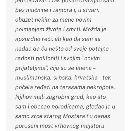
jednostavan i lak posao obavljao sam
bez mučnine i zamora i, u stvari,
obuzet nekim za mene novim
poimanjem života i smrti. Možda je
apsurdno reći, ali kao da sam se
nadao da ću nešto od svoje potajne
radosti pokloniti i svojim “novim
prijateljima”, čija su se imena –
muslimanska, srpska, hrvatska – tek
počela ređati na terasama nekropole.
Njihov mali zagrobni grad, kao što
sam i obećao porodicama, gledao je u
samo srce starog Mostara i u danas
porušeni most vrhovnog majstora