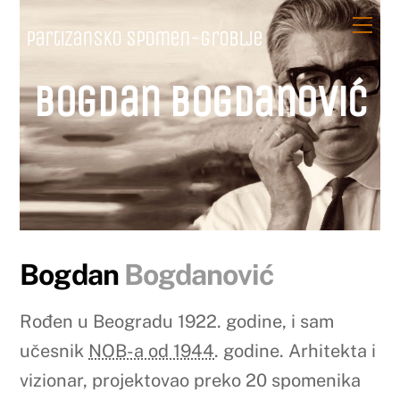
Skip
Me
Partizansko spomen-groblje
to
content
Bogdan Bogdanović
Bogdan
Bogdanović
Rođen u Beogradu 1922. godine, i sam
učesnik
NOB-a od 1944
. godine. Arhitekta i
vizionar, projektovao preko 20 spomenika