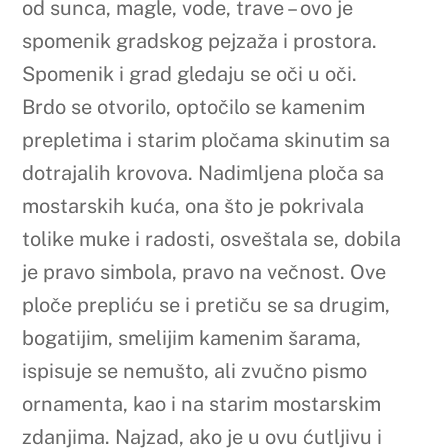
od sunca, magle, vode, trave – ovo je
spomenik gradskog pejzaža i prostora.
Spomenik i grad gledaju se oči u oči.
Brdo se otvorilo, optočilo se kamenim
prepletima i starim pločama skinutim sa
dotrajalih krovova. Nadimljena ploča sa
mostarskih kuća, ona što je pokrivala
tolike muke i radosti, osveštala se, dobila
je pravo simbola, pravo na večnost. Ove
ploče prepliću se i pretiču se sa drugim,
bogatijim, smelijim kamenim šarama,
ispisuje se nemušto, ali zvučno pismo
ornamenta, kao i na starim mostarskim
zdanjima. Najzad, ako je u ovu ćutljivu i