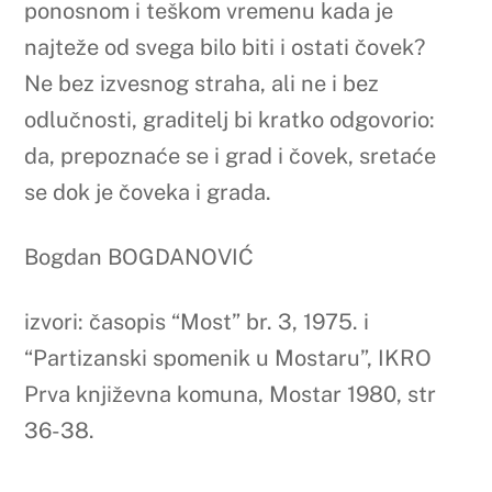
ponosnom i teškom vremenu kada je
najteže od svega bilo biti i ostati čovek?
Ne bez izvesnog straha, ali ne i bez
odlučnosti, graditelj bi kratko odgovorio:
da, prepoznaće se i grad i čovek, sretaće
se dok je čoveka i grada.
Bogdan BOGDANOVIĆ
izvori: časopis “Most” br. 3, 1975. i
“Partizanski spomenik u Mostaru”, IKRO
Prva književna komuna, Mostar 1980, str
36-38.