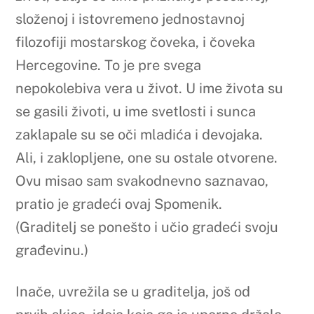
složenoj i istovremeno jednostavnoj
filozofiji mostarskog čoveka, i čoveka
Hercegovine. To je pre svega
nepokolebiva vera u život. U ime života su
se gasili životi, u ime svetlosti i sunca
zaklapale su se oči mladića i devojaka.
Ali, i zaklopljene, one su ostale otvorene.
Ovu misao sam svakodnevno saznavao,
pratio je gradeći ovaj Spomenik.
(Graditelj se ponešto i učio gradeći svoju
građevinu.)
Inače, uvrežila se u graditelja, još od