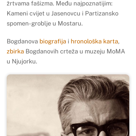
žrtvama fašizma. Među najpoznatijim:
Kameni cvijet u Jasenovcu i Partizansko
spomen-groblje u Mostaru.
Bogdanova
biografija
i
hronološka karta
,
zbirka
Bogdanovih crteža u muzeju MoMA
u Njujorku.