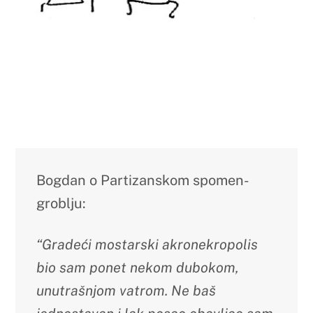
Bogdan o Partizanskom spomen-
groblju:
“Gradeći mostarski akronekropolis
bio sam ponet nekom dubokom,
unutrašnjom vatrom. Ne baš