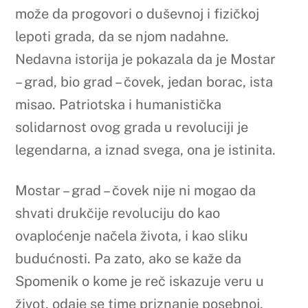
može da progovori o duševnoj i fizičkoj
lepoti grada, da se njom nadahne.
Nedavna istorija je pokazala da je Mostar
– grad, bio grad – čovek, jedan borac, ista
misao. Patriotska i humanistička
solidarnost ovog grada u revoluciji je
legendarna, a iznad svega, ona je istinita.
Mostar – grad – čovek nije ni mogao da
shvati drukčije revoluciju do kao
ovaploćenje načela života, i kao sliku
budućnosti. Pa zato, ako se kaže da
Spomenik o kome je reč iskazuje veru u
život, odaje se time priznanje posebnoj,