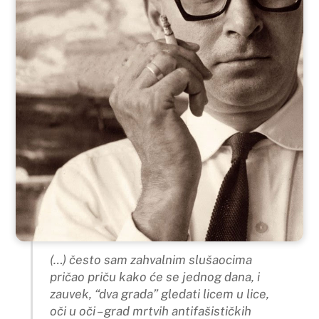
(…) često sam zahvalnim slušaocima
pričao priču kako će se jednog dana, i
zauvek, “dva grada” gledati licem u lice,
oči u oči – grad mrtvih antifašističkih