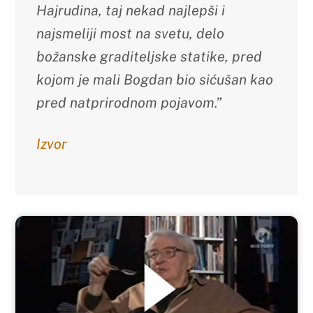
Hajrudina, taj nekad najlepši i
najsmeliji most na svetu, delo
božanske graditeljske statike, pred
kojom je mali Bogdan bio sićušan kao
pred natprirodnom pojavom.”
Izvor