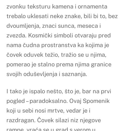
zvonku teksturu kamena i ornamenta
trebalo uklesati neke znake, bili bi to, bez
dvoumljenja, znaci sunca, meseca i
zvezda. Kosmički simboli otvaraju pred
nama čudna prostranstva ka kojima je
čovek oduvek težio, tražio se u njima,
pomerao je stalno prema njima granice
svojih oduševljenja i saznanja.
I tako je ispalo nešto, što je, bar na prvi
pogled – paradoksalno. Ovaj Spomenik
koji u sebi nosi mrtve, vedar je i
razdragan. Čovek silazi niz njegove
rampe, vraća se u grad s verom u