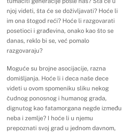
tumačiti generacije posle nas? Šta će u
njoj videti, šta će se doživljavati? Hoće li
im ona štogod reći? Hoće li razgovarati
posetioci i građevina, onako kao što se
danas, reklo bi se, već pomalo
razgovaraju?
Moguće su brojne asocijacije, razna
domišljanja. Hoće li i deca naše dece
videti u ovom spomeniku sliku nekog
čudnog ponosnog i humanog grada,
dignutog kao fatamorgana negde između
neba i zemlje? I hoće li u njemu
prepoznati svoj grad u jednom davnom,