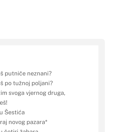
žiš putniče neznani?
iš po tužnoj poljani?
žim svoga vjernog druga,
eš!
ku Šestića
kraj novog pazara*
 četiri žabara.