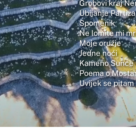
Grobovi kraj Ne
Ubijanje Partiz
Spomenik
Ne lomite mi m
Moje oružje
Jedne noći
Kameno Sunce
Poema o Mosta
Uvijek se pitam