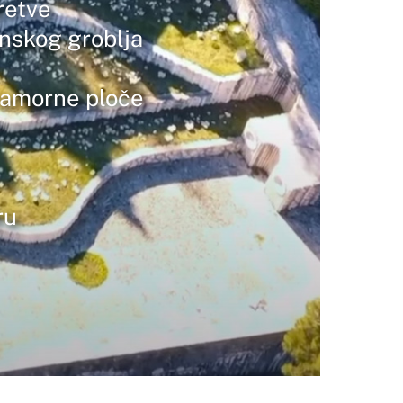
retve
anskog groblja
ramorne ploče
ru