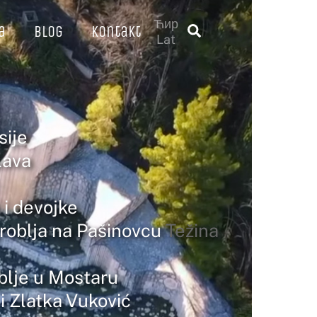
Ћир
a
Blog
Kontakt
Traži
Lat
sije
lava
 i devojke
groblja na Pašinovcu
Težina
blje u Mostaru
i Zlatka Vuković