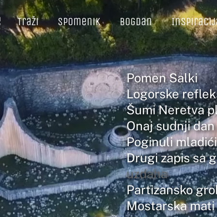
e
Traži
Spomenik
Bogdan
Inspiracij
Pomen Salki
Logorske reflek
Šumi Neretva p
Onaj sudnji dan
Poginuli mladići
Drugi zapis sa 
uzdaha
Partizansko gro
Mostarska mati 