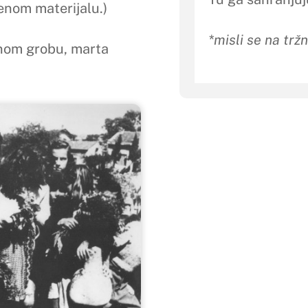
enom materijalu.)
*misli se na trž
nom grobu, marta