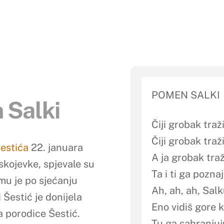
POMEN SALKI
 Salki
Čiji grobak tra
Čiji grobak traž
estića
22. j
anuara
A ja grobak tra
kojevke, spjevale su
Ta i ti ga poznaj
mu je po sjećanju
Ah, ah, ah, Sal
 Šestić je donijela
Eno vidiš gore 
va porodice Šestić.
Tu ga sahranjuju