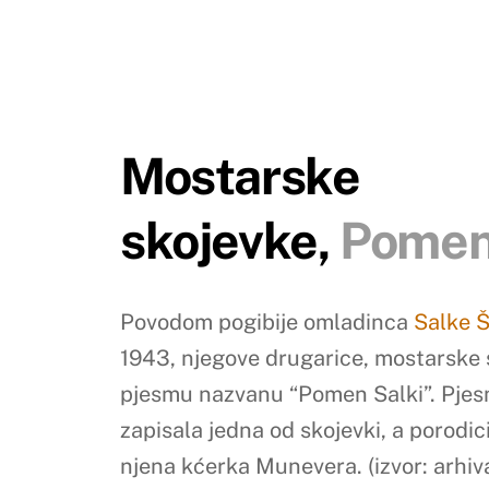
Mostarske
skojevke,
Pomen
Povodom pogibije omladinca
Salke Š
1943,
njegove drugarice,
mostarske s
pjesmu nazvanu “Pomen Salki”. Pjes
zapisala jedna od skojevki, a porodici
njena kćerka Munevera.
(izvor: arhi