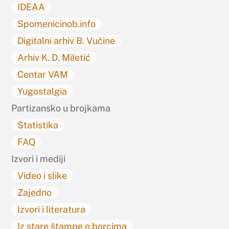
IDEAA
Spomenicinob.info
Digitalni arhiv B. Vučine
Arhiv K. D. Miletić
Centar VAM
Yugostalgia
Partizansko u brojkama
Statistika
FAQ
Izvori i mediji
Video i slike
Zajedno
Izvori i literatura
Iz stare štampe o borcima