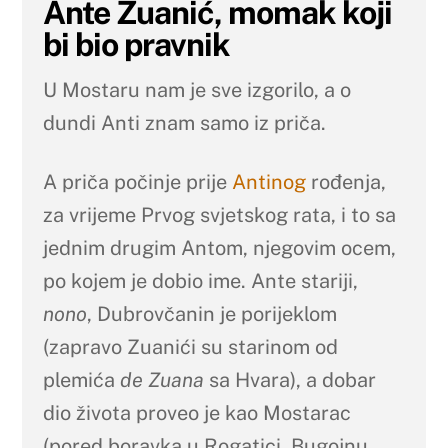
Ante Zuanić, momak koji
bi bio pravnik
U Mostaru nam je sve izgorilo, a o
dundi Anti znam samo iz priča.
A priča počinje prije
Antinog
rođenja,
za vrijeme Prvog svjetskog rata, i to sa
jednim drugim Antom, njegovim ocem,
po kojem je dobio ime. Ante stariji,
nono
, Dubrovčanin je porijeklom
(zapravo Zuanići su starinom od
plemića
de Zuana
sa Hvara), a dobar
dio života proveo je kao Mostarac
(pored boravka u Rogatici, Bugojnu,