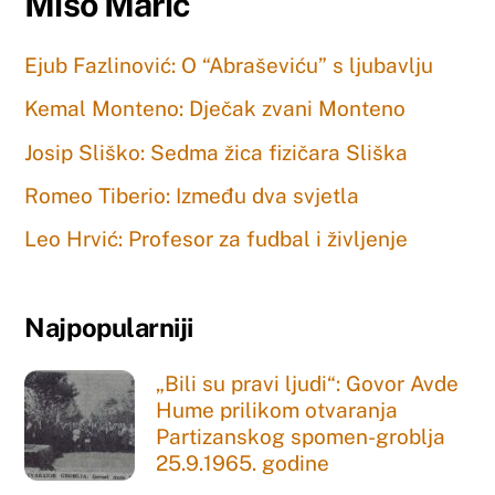
Mišo Marić
Ejub Fazlinović: O “Abraševiću” s ljubavlju
Kemal Monteno: Dječak zvani Monteno
Josip Sliško: Sedma žica fizičara Sliška
Romeo Tiberio: Između dva svjetla
Leo Hrvić: Profesor za fudbal i življenje
Najpopularniji
„Bili su pravi ljudi“: Govor Avde
Hume prilikom otvaranja
Partizanskog spomen-groblja
25.9.1965. godine