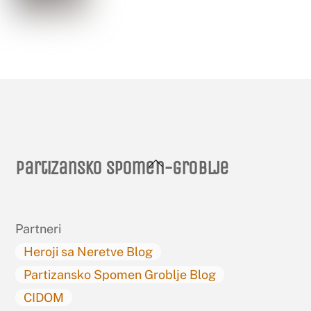
Back
Partizansko spomen-groblje
To
Top
Partneri
Heroji sa Neretve Blog
Partizansko Spomen Groblje Blog
CIDOM