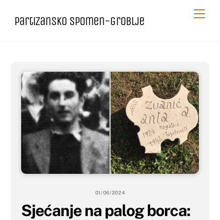
Skip
Me
Partizansko spomen-groblje
to
content
01/06/2024
Sjećanje na palog borca: