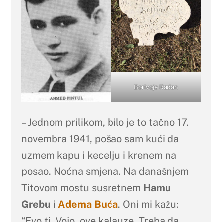
Borivoje Radan
– Jednom prilikom, bilo je to tačno 17.
novembra 1941, pošao sam kući da
uzmem kapu i kecelju i krenem na
posao. Noćna smjena. Na današnjem
Titovom mostu susretnem
Hamu
Grebu
i
Adema Buća
. Oni mi kažu:
“Evo ti, Vojo, ove kalauze. Treba da