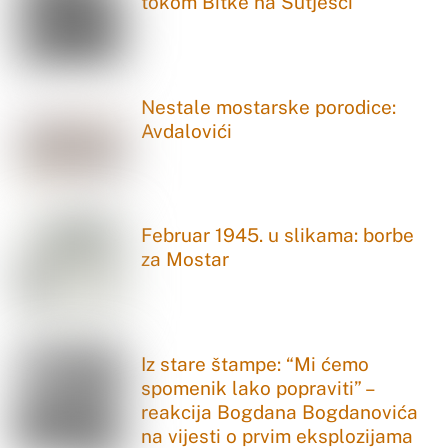
tokom Bitke na Sutjesci
Nestale mostarske porodice:
Avdalovići
Februar 1945. u slikama: borbe
za Mostar
Iz stare štampe: “Mi ćemo
spomenik lako popraviti” –
reakcija Bogdana Bogdanovića
na vijesti o prvim eksplozijama