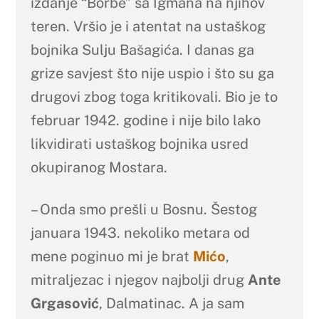
izdanje “Borbe” sa Igmana na njihov
teren. Vršio je i atentat na ustaškog
bojnika Sulju Bašagića. I danas ga
grize savjest što nije uspio i što su ga
drugovi zbog toga kritikovali. Bio je to
februar 1942. godine i nije bilo lako
likvidirati ustaškog bojnika usred
okupiranog Mostara.
– Onda smo prešli u Bosnu. Šestog
januara 1943. nekoliko metara od
mene poginuo mi je brat
Mićo
,
mitraljezac i njegov najbolji drug
Ante
Grgasović
, Dalmatinac. A ja sam