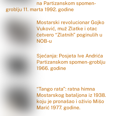
na Partizanskom spomen-
groblju 11. marta 1992. godine
Mostarski revolucionar Gojko
Vuković, muž Zlatke i otac
četvero “Zlatnih” poginulih u
NOB-u
Sjećanja: Posjeta Ive Andrića
Partizanskom spomen-groblju
1966. godine
“Tango rata”: ratna himna
Mostarskog bataljona iz 1938.
koju je pronašao i oživio Mišo
Marić 1977. godine.