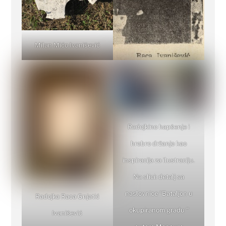
Milan Mićo Ivanišević
Radojkino hapšenje i
hrabro držanje kao
inspiracija za ilustraciju.
Na slici: detalj sa
naslovnice “Bataljon u
Radojka Raca Gnjatić
okupiranom gradu ”
Ivanišević