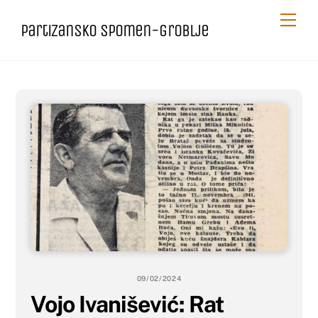
Skip
Me
Partizansko spomen-groblje
to
content
09/02/2024
Vojo Ivanišević: Rat