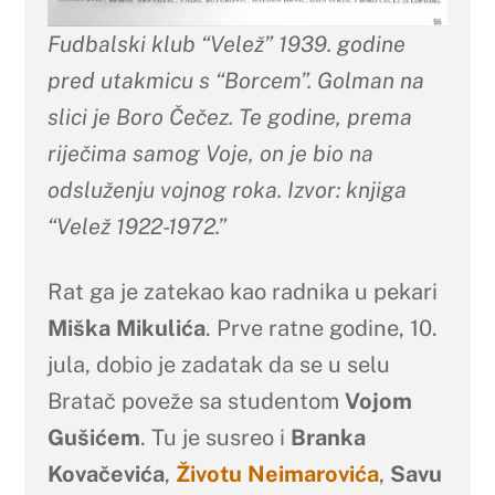
Fudbalski klub “Velež” 1939. godine
pred utakmicu s “Borcem”. Golman na
slici je Boro Čečez. Te godine, prema
riječima samog Voje, on je bio na
odsluženju vojnog roka. Izvor: knjiga
“Velež 1922-1972.”
Rat ga je zatekao kao radnika u pekari
Miška Mikulića
. Prve ratne godine, 10.
jula, dobio je zadatak da se u selu
Bratač poveže sa studentom
Vojom
Gušićem
. Tu je susreo i
Branka
Kovačevića
,
Životu Neimarovića
,
Savu