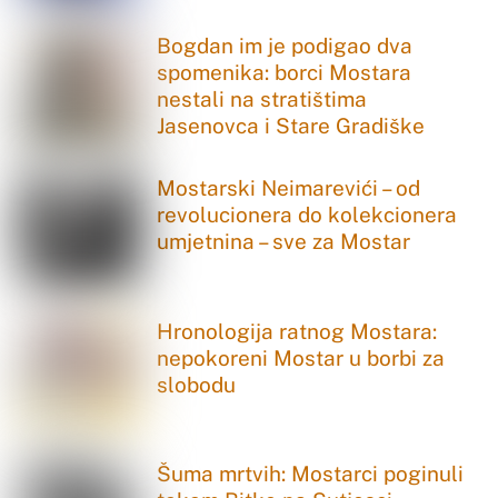
Bogdan im je podigao dva
spomenika: borci Mostara
nestali na stratištima
Jasenovca i Stare Gradiške
Mostarski Neimarevići – od
revolucionera do kolekcionera
umjetnina – sve za Mostar
Hronologija ratnog Mostara:
nepokoreni Mostar u borbi za
slobodu
Šuma mrtvih: Mostarci poginuli