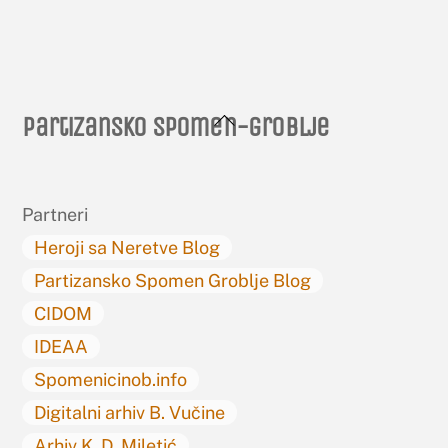
Back
Partizansko spomen-groblje
To
Top
Partneri
Heroji sa Neretve Blog
Partizansko Spomen Groblje Blog
CIDOM
IDEAA
Spomenicinob.info
Digitalni arhiv B. Vučine
Arhiv K. D. Miletić