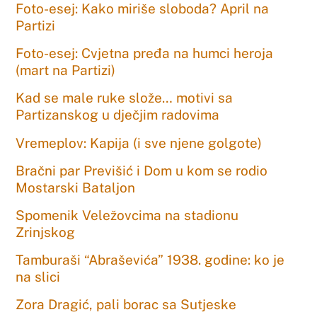
Foto-esej: Kako miriše sloboda? April na
Partizi
Foto-esej: Cvjetna pređa na humci heroja
(mart na Partizi)
Kad se male ruke slože… motivi sa
Partizanskog u dječjim radovima
Vremeplov: Kapija (i sve njene golgote)
Bračni par Previšić i Dom u kom se rodio
Mostarski Bataljon
Spomenik Veležovcima na stadionu
Zrinjskog
Tamburaši “Abraševića” 1938. godine: ko je
na slici
Zora Dragić, pali borac sa Sutjeske