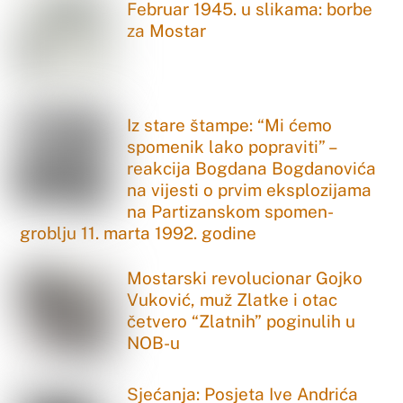
Februar 1945. u slikama: borbe
za Mostar
Iz stare štampe: “Mi ćemo
spomenik lako popraviti” –
reakcija Bogdana Bogdanovića
na vijesti o prvim eksplozijama
na Partizanskom spomen-
groblju 11. marta 1992. godine
Mostarski revolucionar Gojko
Vuković, muž Zlatke i otac
četvero “Zlatnih” poginulih u
NOB-u
Sjećanja: Posjeta Ive Andrića