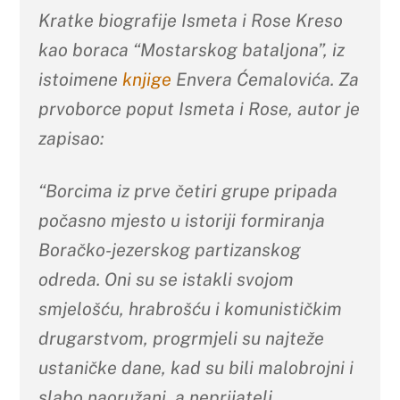
Kratke biografije Ismeta i Rose Kreso
kao boraca “Mostarskog bataljona”, iz
istoimene
knjige
Envera Ćemalovića. Za
prvoborce poput Ismeta i Rose, autor je
zapisao:
“Borcima iz prve četiri grupe pripada
počasno mjesto u istoriji formiranja
Boračko-jezerskog partizanskog
odreda. Oni su se istakli svojom
smjelošću, hrabrošću i komunističkim
drugarstvom, progrmjeli su najteže
ustaničke dane, kad su bili malobrojni i
slabo naoružani, a neprijatelj