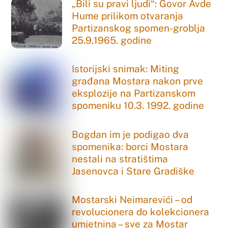
„Bili su pravi ljudi“: Govor Avde
Hume prilikom otvaranja
Partizanskog spomen-groblja
25.9.1965. godine
Istorijski snimak: Miting
građana Mostara nakon prve
eksplozije na Partizanskom
spomeniku 10.3. 1992. godine
Bogdan im je podigao dva
spomenika: borci Mostara
nestali na stratištima
Jasenovca i Stare Gradiške
Mostarski Neimarevići – od
revolucionera do kolekcionera
umjetnina – sve za Mostar