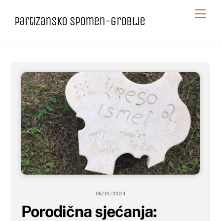
Skip
Me
Partizansko spomen-groblje
to
content
06/01/2024
Porodična sjećanja: