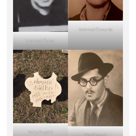
Mehmed Ćumurija
Mehmed Ćemal
Salko Dugalić
Zijo Elezović