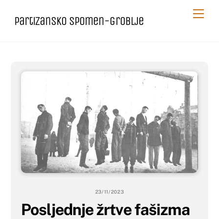
Skip
Me
Partizansko spomen-groblje
to
content
23/11/2023
Posljednje žrtve fašizma