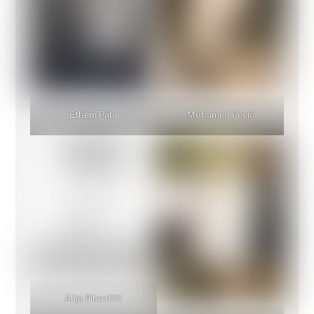
Ethem Pala
Muhamed Pecić
Alija Pilavdžić