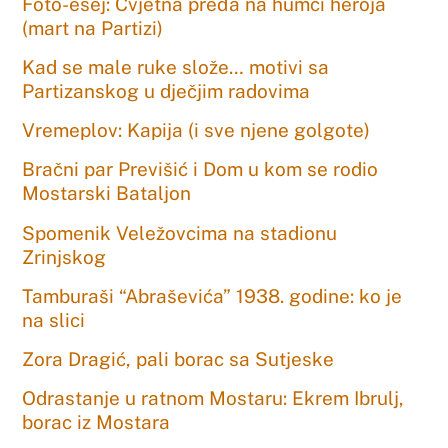
Foto-esej: Cvjetna pređa na humci heroja
(mart na Partizi)
Kad se male ruke slože… motivi sa
Partizanskog u dječjim radovima
Vremeplov: Kapija (i sve njene golgote)
Bračni par Previšić i Dom u kom se rodio
Mostarski Bataljon
Spomenik Veležovcima na stadionu
Zrinjskog
Tamburaši “Abraševića” 1938. godine: ko je
na slici
Zora Dragić, pali borac sa Sutjeske
Odrastanje u ratnom Mostaru: Ekrem Ibrulj,
borac iz Mostara