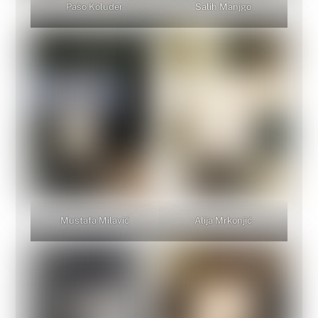
Pašo Koluder
Salih Manjgo
Mustafa Milavić
Alija Mrkonjić