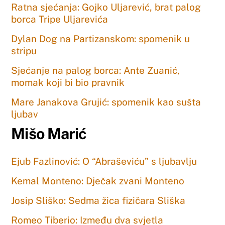
Ratna sjećanja: Gojko Uljarević, brat palog
borca Tripe Uljarevića
Dylan Dog na Partizanskom: spomenik u
stripu
Sjećanje na palog borca: Ante Zuanić,
momak koji bi bio pravnik
Mare Janakova Grujić: spomenik kao sušta
ljubav
Mišo Marić
Ejub Fazlinović: O “Abraševiću” s ljubavlju
Kemal Monteno: Dječak zvani Monteno
Josip Sliško: Sedma žica fizičara Sliška
Romeo Tiberio: Između dva svjetla