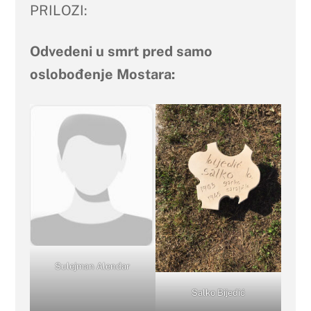
PRILOZI:
Odvedeni u smrt pred samo
oslobođenje Mostara:
Sulejman Alendar
Salko Bijedić