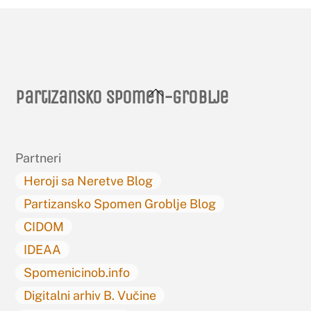
Back
Partizansko spomen-groblje
To
Top
Partneri
Heroji sa Neretve Blog
Partizansko Spomen Groblje Blog
CIDOM
IDEAA
Spomenicinob.info
Digitalni arhiv B. Vučine