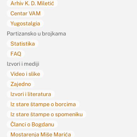
Arhiv K. D. Miletić
Centar VAM
Yugostalgia
Partizansko u brojkama
Statistika
FAQ
Izvori i mediji
Video i slike
Zajedno
Izvori i literatura
Iz stare štampe o borcima
Iz stare štampe o spomeniku
Članci o Bogdanu
Mostarenja Miše Marića