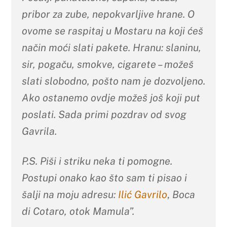
pribor za zube, nepokvarljive hrane. O
ovome se raspitaj u Mostaru na koji ćeš
način moći slati pakete. Hranu: slaninu,
sir, pogaču, smokve, cigarete – možeš
slati slobodno, pošto nam je dozvoljeno.
Ako ostanemo ovdje možeš još koji put
poslati. Sada primi pozdrav od svog
Gavrila.
P.S. Piši i striku neka ti pomogne.
Postupi onako kao što sam ti pisao i
šalji na moju adresu:
Ilić Gavrilo
,
Boca
di Cotaro, otok Mamula”.