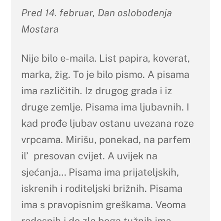
Pred 14. februar, Dan oslobođenja
Mostara
Nije bilo e-maila. List papira, koverat,
marka, žig. To je bilo pismo. A pisama
ima različitih. Iz drugog grada i iz
druge zemlje. Pisama ima ljubavnih. I
kad prođe ljubav ostanu uvezana roze
vrpcama. Mirišu, ponekad, na parfem
il’ presovan cvijet. A uvijek na
sjećanja… Pisama ima prijateljskih,
iskrenih i roditeljski brižnih. Pisama
ima s pravopisnim greškama. Veoma
radosnih i do zla boga tužnih ima