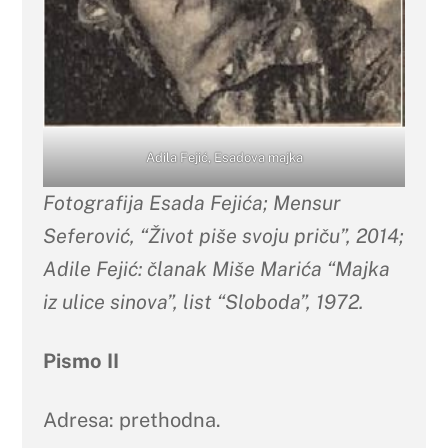
Adila Fejić, Esadova majka
Fotografija Esada Fejića; Mensur
Seferović, “Život piše svoju priču”, 2014;
Adile Fejić: članak Miše Marića “Majka
iz ulice sinova”, list “Sloboda”, 1972.
Pismo II
Adresa: prethodna.