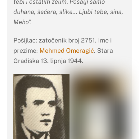
tebi i ostalim želim. Pošalji samo
duhana, šećera, slike… Ljubi tebe, sina,
Meho”.
Pošijlac: zatočenik broj 2751. Ime i
prezime:
Mehmed Omeragić
. Stara
Gradiška 13. lipnja 1944.