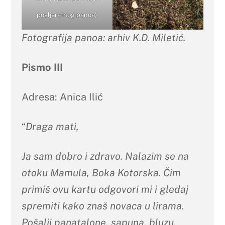
posljeratnog panoa)
Fotografija panoa: arhiv K.D. Miletić.
Pismo III
Adresa: Anica Ilić
“
Draga mati,
Ja sam dobro i zdravo. Nalazim se na
otoku Mamula, Boka Kotorska.
Č
im
primiš ovu kartu odgovori mi i gledaj
spremiti kako znaš novaca u lirama.
Pošalji panatalone, sapuna, bluzu,