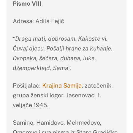
Pismo VIII
Adresa: Adila Fejić
“Draga mati, dobrosam. Kakoste vi.
Č
uvaj djecu. Pošalji hrane za kuhanje.
Dvopeka, šećera, duhana, luka,
džemperklajd, Sama”.
Pošiljalac:
Krajina Samija
, zatočenik,
grupa ženski logor. Jasenovac, 1.
veljače 1945.
Samino, Hamidovo, Mehmedovo,
Omerovo i sva pisma iz Stare Gradiške