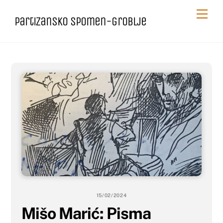
Skip
Me
Partizansko spomen-groblje
to
content
15/02/2024
Mišo Marić: Pisma