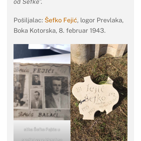
od Šefke”.
Pošiljalac:
Šefko Fejić
, logor Prevlaka,
Boka Kotorska, 8. februar 1943.
slika Šefke Fejića u
sredini gore (detalj sa