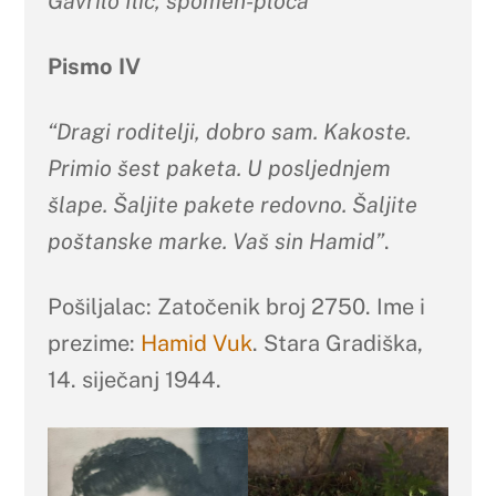
Gavrilo Ilić, spomen-ploča
Pismo IV
“Dragi roditelji, dobro sam. Kakoste.
Primio šest paketa. U posljednjem
šlape. Šaljite pakete redovno. Šaljite
poštanske marke. Vaš sin Hamid”
.
Pošiljalac: Zatočenik broj 2750. Ime i
prezime:
Hamid Vuk
. Stara Gradiška,
14. siječanj 1944.