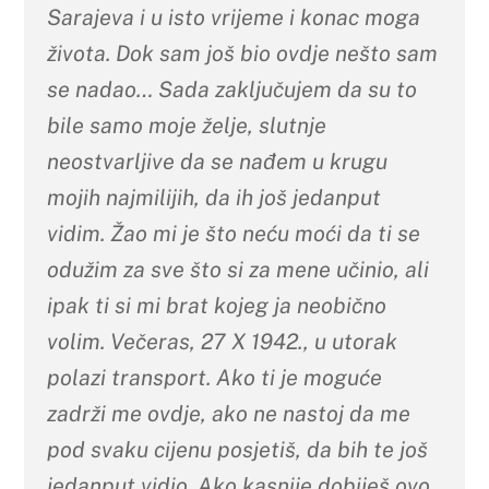
Sarajeva i u isto vrijeme i konac moga
života. Dok sam još bio ovdje nešto sam
se nadao… Sada zaključujem da su to
bile samo moje želje, slutnje
neostvarljive da se nađem u krugu
mojih najmilijih, da ih još jedanput
vidim.
Ž
ao mi je što neću moći da ti se
odužim za sve što si za mene učinio, ali
ipak ti si mi brat kojeg ja neobično
volim. Večeras, 27 X 1942., u utorak
polazi transport. Ako ti je moguće
zadrži me ovdje, ako ne nastoj da me
pod svaku cijenu posjetiš, da bih te još
jedanput vidio. Ako kasnije dobiješ ovo