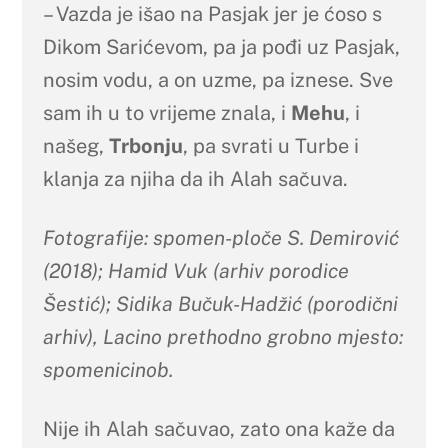
– Vazda je išao na Pasjak jer je ćoso s
Dikom Sarićevom, pa ja pođi uz Pasjak,
nosim vodu, a on uzme, pa iznese. Sve
sam ih u to vrijeme znala, i
Mehu
, i
našeg,
Trbonju
, pa svrati u Turbe i
klanja za njiha da ih Alah sačuva.
Fotografije: spomen-ploče S. Demirović
(2018); Hamid Vuk (arhiv porodice
Šestić); Sidika Bučuk-Hadžić (porodični
arhiv), Lacino prethodno grobno mjesto:
spomenicinob.
Nije ih Alah sačuvao, zato ona kaže da