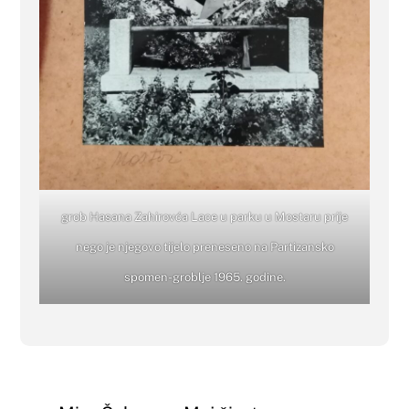
grob Hasana Zahirovća Lace u parku u Mostaru prije
nego je njegovo tijelo preneseno na Partizansko
spomen-groblje 1965. godine.