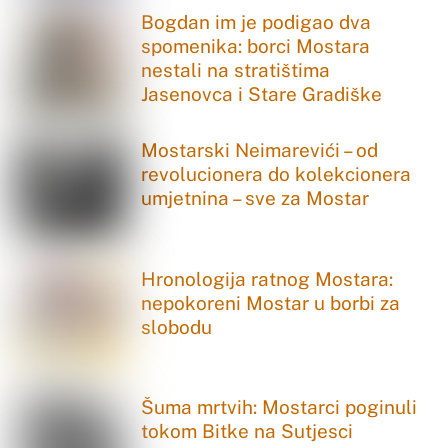
Bogdan im je podigao dva
spomenika: borci Mostara
nestali na stratištima
Jasenovca i Stare Gradiške
Mostarski Neimarevići – od
revolucionera do kolekcionera
umjetnina – sve za Mostar
Hronologija ratnog Mostara:
nepokoreni Mostar u borbi za
slobodu
Šuma mrtvih: Mostarci poginuli
tokom Bitke na Sutjesci