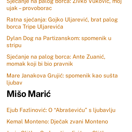
Sjećanje na palog borca: Živko Vuković, moj
ujak – provoborac
Ratna sjećanja: Gojko Uljarević, brat palog
borca Tripe Uljarevića
Dylan Dog na Partizanskom: spomenik u
stripu
Sjećanje na palog borca: Ante Zuanić,
momak koji bi bio pravnik
Mare Janakova Grujić: spomenik kao sušta
ljubav
Mišo Marić
Ejub Fazlinović: O “Abraševiću” s ljubavlju
Kemal Monteno: Dječak zvani Monteno