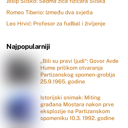
Josip Sliško: Sedma žica fizičara Sliška
Romeo Tiberio: Između dva svjetla
Leo Hrvić: Profesor za fudbal i življenje
Najpopularniji
„Bili su pravi ljudi“: Govor Avde
Hume prilikom otvaranja
Partizanskog spomen-groblja
25.9.1965. godine
Istorijski snimak: Miting
građana Mostara nakon prve
eksplozije na Partizanskom
spomeniku 10.3. 1992. godine