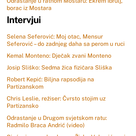
Odrastanje u ratnom Mostaru: Ekrem Ibrulj,
borac iz Mostara
Intervjui
Selena Seferović: Moj otac, Mensur
Seferović – do zadnjeg daha sa perom u ruci
Kemal Monteno: Dječak zvani Monteno
Josip Sliško: Sedma žica fizičara Sliška
Robert Kepić: Biljna rapsodija na
Partizanskom
Chris Leslie, režiser: Čvrsto stojim uz
Partizansko
Odrastanje u Drugom svjetskom ratu:
Radmilo Braca Andrić (video)