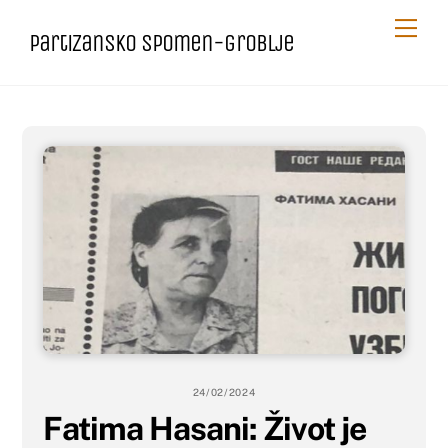
Skip
Me
Partizansko spomen-groblje
to
content
24/02/2024
Fatima Hasani: Život je