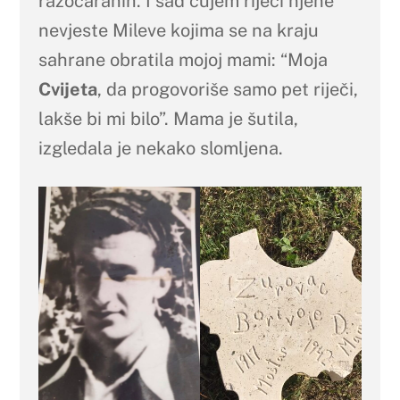
razočaranih. I sad čujem riječi njene
nevjeste Mileve kojima se na kraju
sahrane obratila mojoj mami: “Moja
Cvijeta
, da progovoriše samo pet riječi,
lakše bi mi bilo”. Mama je šutila,
izgledala je nekako slomljena.