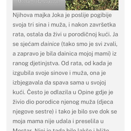
Mostar – 1942. Lajkovac)
Njihova majka Joka je poslije pogibije
svoja tri sina i muža, i nakon završetka
rata, ostala da živi u porodičnoj kući. Ja
se sjećam
dainice
(tako smo je svi zvali,
a zapravo je bila dainica mojoj mami) iz
ranog djetinjstva. Od rata, od kada je
izgubila svoje sinove i muža, ona je
izbjegavala da spava sama u svojoj
kući. Često je odlazila u Opine gdje je
živio dio porodice njenog muža (djeca
njegove sestre) i tako je bilo sve dok se
moja mama nije udala i preselila u
Mostar. Njoj je tada bilo lakše i bliže