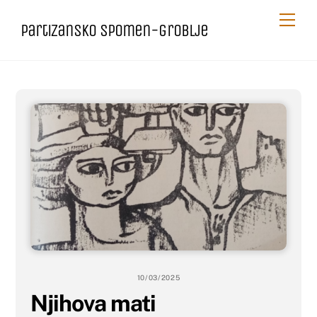
Skip
Me
Partizansko spomen-groblje
to
content
10/03/2025
Njihova mati