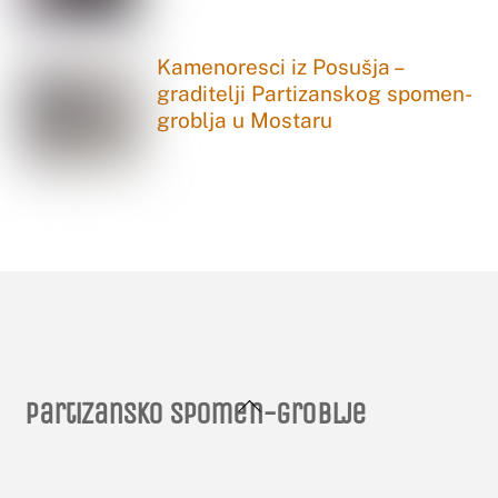
Kamenoresci iz Posušja –
graditelji Partizanskog spomen-
groblja u Mostaru
Back
Partizansko spomen-groblje
To
Top