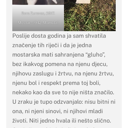
Boro Zurovac, (1917.
Mostar – 1942. Mamula)
Poslije dosta godina ja sam shvatila
značenje tih riječi i da je jedna
mostarska mati sahranjena “gluho”,
bez ikakvog pomena na njenu djecu,
njihovu zaslugu i žrtvu, na njenu žrtvu,
njenu bol i respekt prema toj boli,
nekako kao da sve to nije ništa značilo.
U zraku je tupo odzvanjalo: nisu bitni ni
ona, ni njeni sinovi, ni njihovi mladi
životi. Niti jedno hvala ili nešto slično.