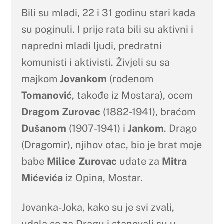
Bili su mladi, 22 i 31 godinu stari kada
su poginuli. I prije rata bili su aktivni i
napredni mladi ljudi, predratni
komunisti i aktivisti. Živjeli su sa
majkom
Jovankom
(rođenom
Tomanović
, takođe iz Mostara), ocem
Dragom Zurovac
(1882-1941), braćom
Dušanom
(1907-1941) i
Jankom
. Drago
(Dragomir), njihov otac, bio je brat moje
babe
Milice Zurovac
udate za
Mitra
Mićevića
iz Opina, Mostar.
Jovanka-Joka, kako su je svi zvali,
udala se za Dragu i stanovali su u