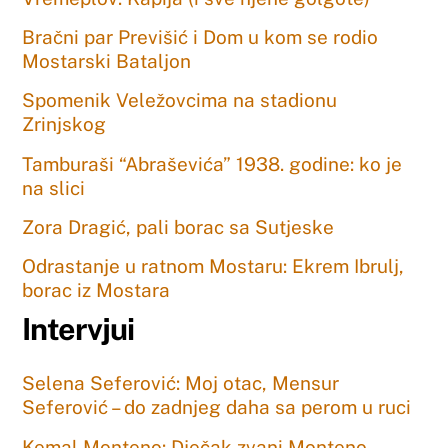
Bračni par Previšić i Dom u kom se rodio
Mostarski Bataljon
Spomenik Veležovcima na stadionu
Zrinjskog
Tamburaši “Abraševića” 1938. godine: ko je
na slici
Zora Dragić, pali borac sa Sutjeske
Odrastanje u ratnom Mostaru: Ekrem Ibrulj,
borac iz Mostara
Intervjui
Selena Seferović: Moj otac, Mensur
Seferović – do zadnjeg daha sa perom u ruci
Kemal Monteno: Dječak zvani Monteno