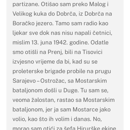
partizane. Otišao sam preko Malog i
Velikog kuka do Dobrča, iz Dobrča na
Boračko jezero. Tamo sam radio kao
ljekar sve dok nas nisu napali četnici,
mislim 13. juna 1942. godine. Odatle
smo otišli na Prenj, bili na Tisovici
izvjesno vrijeme da bi, kad su se
proleterske brigade probile na prugu
Sarajevo – Ostrožac, sa Mostarskim
bataljonom došli u Duge. Tu sam se,
veoma žalostan, rastao sa Mostarskim
bataljonom, jer ja sam Mostarce jako
volio, kao što ih volim i danas. No,
morao sam otići za šefa Hirurške ekipe