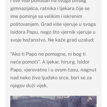
i sve više ponosan na svoga bivšeg
gimnazijalca, ratnika i ljekara čije se
ime pominje sa velikim i iskrenim
poštovanjem. Grad više vjeruje u svoga
Isidora Papu, nego što vjernik vjeruje u
svoje božanstvo. Ne kaže grad uzalud:
“Ako ti Papo ne pomogne, ni bog ti
neće pomoći”. A ljekar, hirurg, Isidor
Papo, vjerovatno i u ovom času, nagnut
nad neko živo ljudsko srce, bori se za
njegov duži vijek.