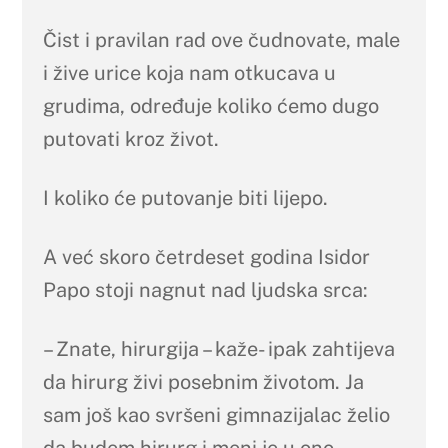
Čist i pravilan rad ove čudnovate, male
i žive urice koja nam otkucava u
grudima, određuje koliko ćemo dugo
putovati kroz život.
I koliko će putovanje biti lijepo.
A već skoro četrdeset godina Isidor
Papo stoji nagnut nad ljudska srca:
– Znate, hirurgija – kaže- ipak zahtijeva
da hirurg živi posebnim životom. Ja
sam još kao svršeni gimnazijalac želio
da budem hirurg i meni je u ono