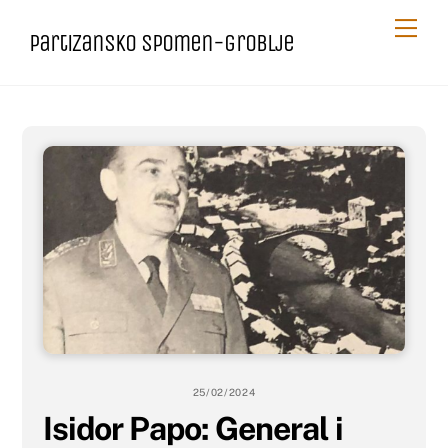
Skip
Me
Partizansko spomen-groblje
to
content
25/02/2024
Isidor Papo: General i