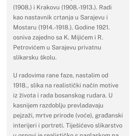
(1908.) i Krakovu (1908.-1913.). Radi
kao nastavnik crtanja u Sarajevu i
Mostaru (1914.-1918.). Godine 1921.
osniva zajedno sa K. Mijićem i R.
Petrovićem u Sarajevu privatnu
slikarsku školu.
U radovima rane faze, nastalim od
1918., slika na realistički način motive
iz života i rada bosanskog rudara. U
kasnijem razdoblju prevladavaju
pejzaži, mrtve prirode (voće), građanski
interijeri i portreti. Tiješićevo slikarstvo
u osnovi je realističko s naglaskom na