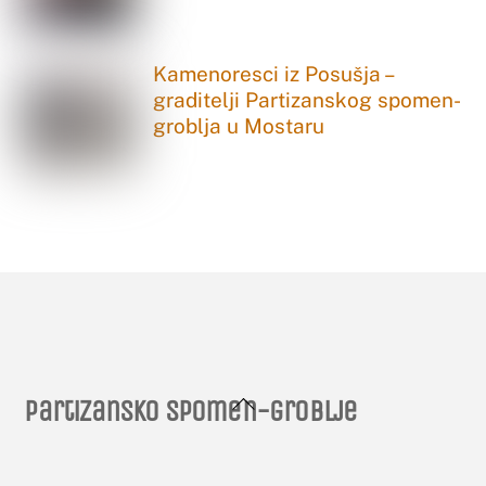
Kamenoresci iz Posušja –
graditelji Partizanskog spomen-
groblja u Mostaru
Back
Partizansko spomen-groblje
To
Top