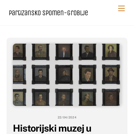
Skip
Me
Partizansko spomen-groblje
to
content
22/04/2024
Historijski muzej u