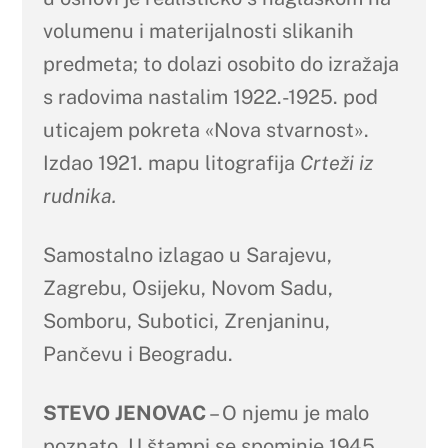
volumenu i materijalnosti slikanih
predmeta; to dolazi osobito do izražaja
s radovima nastalim 1922.-1925. pod
uticajem pokreta «Nova stvarnost».
Izdao 1921. mapu litografija
Crteži iz
rudnika.
Samostalno izlagao u Sarajevu,
Zagrebu, Osijeku, Novom Sadu,
Somboru, Subotici, Zrenjaninu,
Pančevu i Beogradu.
STEVO JENOVAC
– O njemu je malo
poznato. U štampi se spominje 1945.