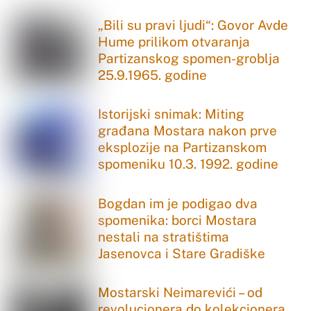
„Bili su pravi ljudi“: Govor Avde
Hume prilikom otvaranja
Partizanskog spomen-groblja
25.9.1965. godine
Istorijski snimak: Miting
građana Mostara nakon prve
eksplozije na Partizanskom
spomeniku 10.3. 1992. godine
Bogdan im je podigao dva
spomenika: borci Mostara
nestali na stratištima
Jasenovca i Stare Gradiške
Mostarski Neimarevići – od
revolucionera do kolekcionera