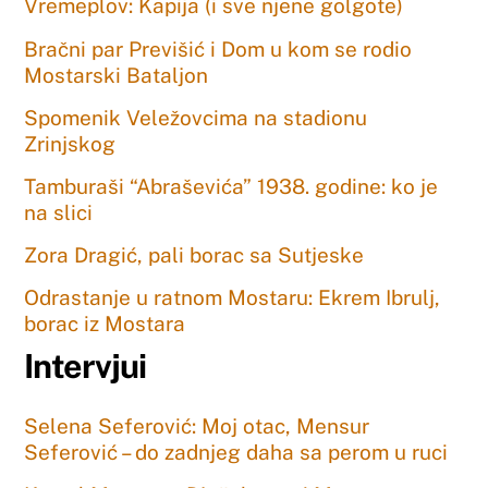
Vremeplov: Kapija (i sve njene golgote)
Bračni par Previšić i Dom u kom se rodio
Mostarski Bataljon
Spomenik Veležovcima na stadionu
Zrinjskog
Tamburaši “Abraševića” 1938. godine: ko je
na slici
Zora Dragić, pali borac sa Sutjeske
Odrastanje u ratnom Mostaru: Ekrem Ibrulj,
borac iz Mostara
Intervjui
Selena Seferović: Moj otac, Mensur
Seferović – do zadnjeg daha sa perom u ruci