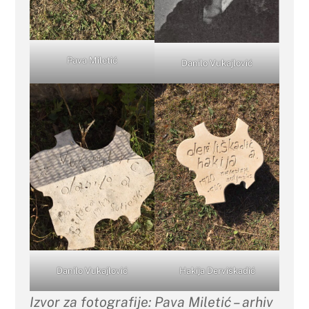
Pava Miletić
Danilo Vukajlović
Danilo Vukajlović
Hakija Derviškadić
Izvor za fotografije: Pava Miletić – arhiv