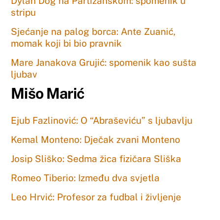
Dylan Dog na Partizanskom: spomenik u
stripu
Sjećanje na palog borca: Ante Zuanić,
momak koji bi bio pravnik
Mare Janakova Grujić: spomenik kao sušta
ljubav
Mišo Marić
Ejub Fazlinović: O “Abraševiću” s ljubavlju
Kemal Monteno: Dječak zvani Monteno
Josip Sliško: Sedma žica fizičara Sliška
Romeo Tiberio: Između dva svjetla
Leo Hrvić: Profesor za fudbal i življenje