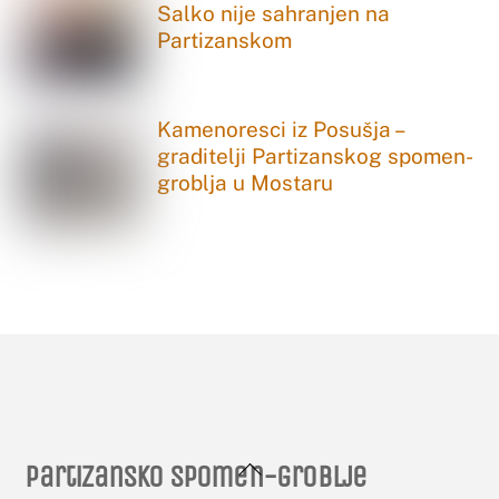
Salko nije sahranjen na
Partizanskom
Kamenoresci iz Posušja –
graditelji Partizanskog spomen-
groblja u Mostaru
Back
Partizansko spomen-groblje