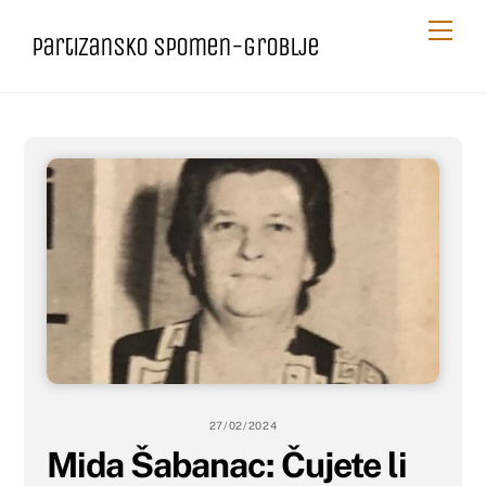
Skip
Me
Partizansko spomen-groblje
to
content
27/02/2024
Mida Šabanac: Čujete li