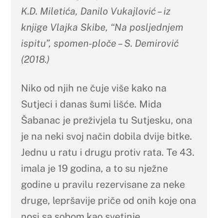
K.D. Miletića, Danilo Vukajlović – iz
knjige Vlajka Skibe, “Na posljednjem
ispitu”, spomen-ploče – S. Demirović
(2018.)
Niko od njih ne čuje više kako na
Sutjeci i danas šumi lišće. Mida
Šabanac je preživjela tu Sutjesku, ona
je na neki svoj način dobila dvije bitke.
Jednu u ratu i drugu protiv rata. Te 43.
imala je 19 godina, a to su nježne
godine u pravilu rezervisane za neke
druge, lepršavije priče od onih koje ona
nosi sa sobom kao svetinje.