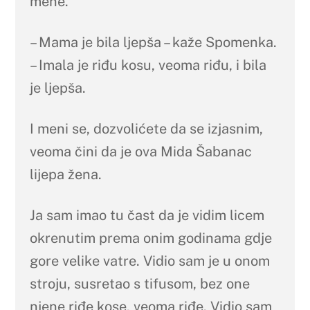
mene.
– Mama je bila ljepša – kaže Spomenka.
– Imala je riđu kosu, veoma riđu, i bila
je ljepša.
I meni se, dozvolićete da se izjasnim,
veoma čini da je ova Mida Šabanac
lijepa žena.
Ja sam imao tu čast da je vidim licem
okrenutim prema onim godinama gdje
gore velike vatre. Vidio sam je u onom
stroju, susretao s tifusom, bez one
njene riđe kose, veoma riđe. Vidio sam