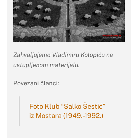
Zahvaljujemo Vladimiru Kolopiću na
ustupljenom materijalu.
Povezani članci:
Foto Klub “Salko Šestić”
iz Mostara (1949.-1992.)