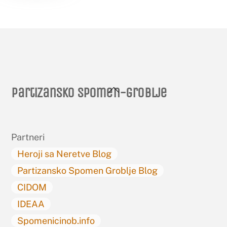
Back
Partizansko spomen-groblje
To
Top
Partneri
Heroji sa Neretve Blog
Partizansko Spomen Groblje Blog
CIDOM
IDEAA
Spomenicinob.info