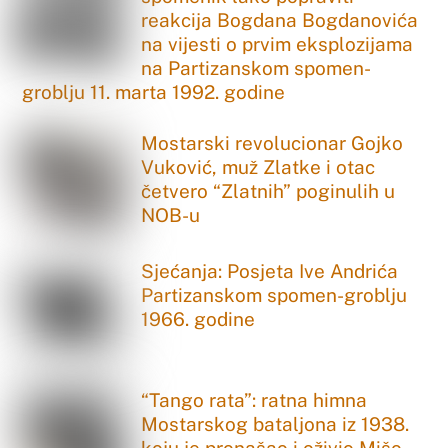
reakcija Bogdana Bogdanovića
na vijesti o prvim eksplozijama
na Partizanskom spomen-
groblju 11. marta 1992. godine
Mostarski revolucionar Gojko
Vuković, muž Zlatke i otac
četvero “Zlatnih” poginulih u
NOB-u
Sjećanja: Posjeta Ive Andrića
Partizanskom spomen-groblju
1966. godine
“Tango rata”: ratna himna
Mostarskog bataljona iz 1938.
koju je pronašao i oživio Mišo