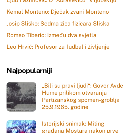
Ejub Fazlinović: O “Abraševiću” s ljubavlju
Kemal Monteno: Dječak zvani Monteno
Josip Sliško: Sedma žica fizičara Sliška
Romeo Tiberio: Između dva svjetla
Leo Hrvić: Profesor za fudbal i življenje
Najpopularniji
„Bili su pravi ljudi“: Govor Avde
Hume prilikom otvaranja
Partizanskog spomen-groblja
25.9.1965. godine
Istorijski snimak: Miting
građana Mostara nakon prve