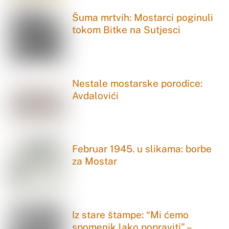
Šuma mrtvih: Mostarci poginuli
tokom Bitke na Sutjesci
Nestale mostarske porodice:
Avdalovići
Februar 1945. u slikama: borbe
za Mostar
Iz stare štampe: “Mi ćemo
spomenik lako popraviti” –