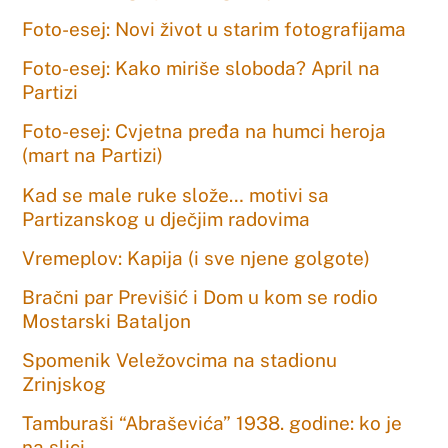
Foto-esej: Novi život u starim fotografijama
Foto-esej: Kako miriše sloboda? April na
Partizi
Foto-esej: Cvjetna pređa na humci heroja
(mart na Partizi)
Kad se male ruke slože… motivi sa
Partizanskog u dječjim radovima
Vremeplov: Kapija (i sve njene golgote)
Bračni par Previšić i Dom u kom se rodio
Mostarski Bataljon
Spomenik Veležovcima na stadionu
Zrinjskog
Tamburaši “Abraševića” 1938. godine: ko je
na slici