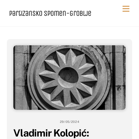
Skip
Me
Partizansko spomen-groblje
to
content
29/05/2024
Vladimir Kolopić: