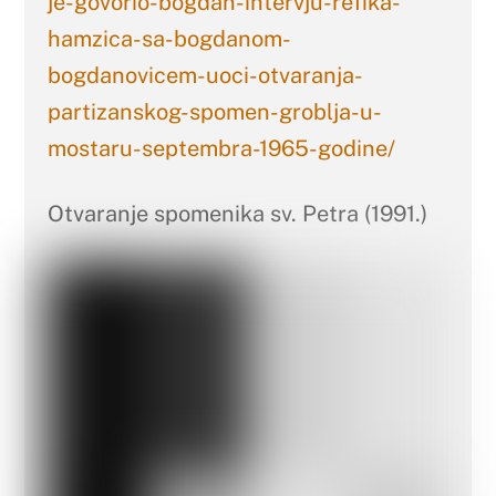
je-govorio-bogdan-intervju-refika-
hamzica-sa-bogdanom-
bogdanovicem-uoci-otvaranja-
partizanskog-spomen-groblja-u-
mostaru-septembra-1965-godine/
Otvaranje spomenika sv. Petra (1991.)