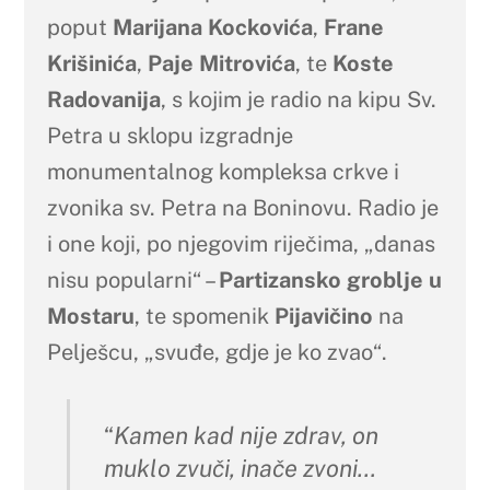
poput
Marijana Kockovića
,
Frane
Krišinića
,
Paje Mitrovića
, te
Koste
Radovanija
, s kojim je radio na kipu Sv.
Petra u sklopu izgradnje
monumentalnog kompleksa crkve i
zvonika sv. Petra na Boninovu. Radio je
i one koji, po njegovim riječima, „danas
nisu popularni“ –
Partizansko groblje u
Mostaru
, te spomenik
Pijavičino
na
Pelješcu, „svuđe, gdje je ko zvao“.
“
Kamen kad nije zdrav, on
muklo zvuči, inače zvoni…