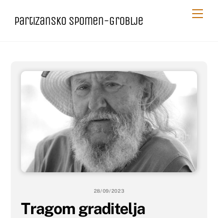
Skip
Me
Partizansko spomen-groblje
to
content
28/09/2023
Tragom graditelja