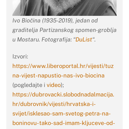
Ivo Biočina (1935-2019), jedan od
graditelja Partizanskog spomen-groblja
u Mostaru. Fotografija: “
DuList
“.
Izvori:
https://www.liberoportal.hr/vijesti/tuz
na-vijest-napustio-nas-ivo-biocina
(pogledajte i
video
);
https://dubrovacki.slobodnadalmacija.
hr/dubrovnik/vijesti/hrvatska-i-
svijet/isklesao-sam-svetog-petra-na-
boninovu-tako-sad-imam-kljuceve-od-