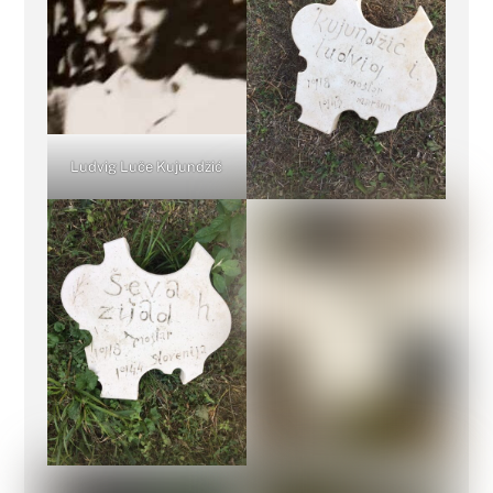
Ludvig Luče Kujundžić