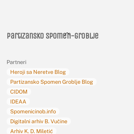
Back
Partizansko spomen-groblje
To
Top
Partneri
Heroji sa Neretve Blog
Partizansko Spomen Groblje Blog
CIDOM
IDEAA
Spomenicinob.info
Digitalni arhiv B. Vučine
Arhiv K. D. Miletić