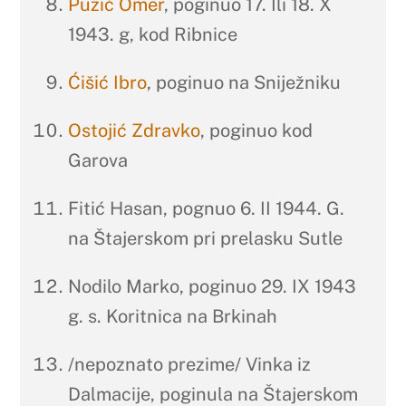
Puzić Omer
, poginuo 17. Ili 18. X
1943. g, kod Ribnice
Ćišić Ibro
, poginuo na Sniježniku
Ostojić Zdravko
, poginuo kod
Garova
Fitić Hasan, pognuo 6. II 1944. G.
na Štajerskom pri prelasku Sutle
Nodilo Marko, poginuo 29. IX 1943
g. s. Koritnica na Brkinah
/nepoznato prezime/ Vinka iz
Dalmacije, poginula na Štajerskom