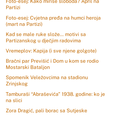
Foto-esej: Kako miriše sloboda? April na
Partizi
Foto-esej: Cvjetna pređa na humci heroja
(mart na Partizi)
Kad se male ruke slože… motivi sa
Partizanskog u dječjim radovima
Vremeplov: Kapija (i sve njene golgote)
Bračni par Previšić i Dom u kom se rodio
Mostarski Bataljon
Spomenik Veležovcima na stadionu
Zrinjskog
Tamburaši “Abraševića” 1938. godine: ko je
na slici
Zora Dragić, pali borac sa Sutjeske