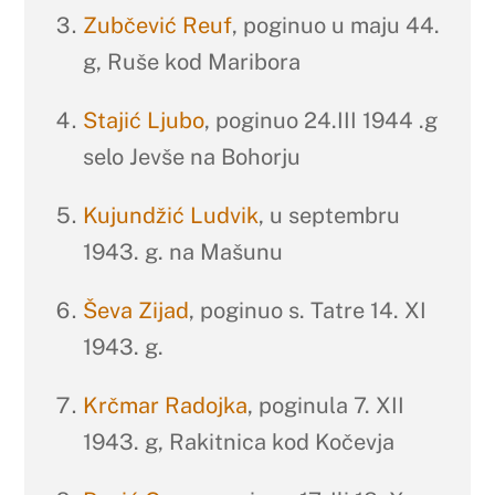
Zubčević Reuf
, poginuo u maju 44.
g, Ruše kod Maribora
Stajić Ljubo
, poginuo 24.III 1944 .g
selo Jevše na Bohorju
Kujundžić Ludvik
, u septembru
1943. g. na Mašunu
Ševa Zijad
, poginuo s. Tatre 14. XI
1943. g.
Krčmar Radojka
, poginula 7. XII
1943. g, Rakitnica kod Kočevja