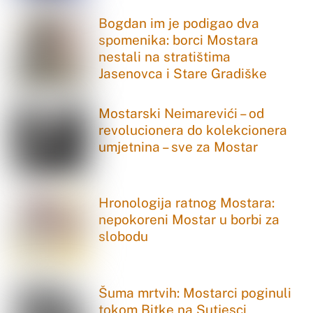
Bogdan im je podigao dva
spomenika: borci Mostara
nestali na stratištima
Jasenovca i Stare Gradiške
Mostarski Neimarevići – od
revolucionera do kolekcionera
umjetnina – sve za Mostar
Hronologija ratnog Mostara:
nepokoreni Mostar u borbi za
slobodu
Šuma mrtvih: Mostarci poginuli
tokom Bitke na Sutjesci