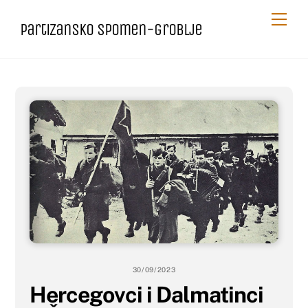
Skip
Me
Partizansko spomen-groblje
to
content
30/09/2023
Hercegovci i Dalmatinci