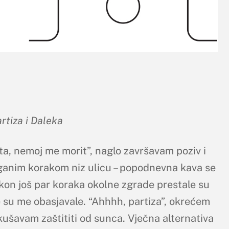
rtiza i Daleka
ta, nemoj me morit”, naglo završavam poziv i
anim korakom niz ulicu – popodnevna kava se
akon još par koraka okolne zgrade prestale su
e su me obasjavale. “Ahhhh, partiza”, okrećem
kušavam zaštititi od sunca. Vječna alternativa