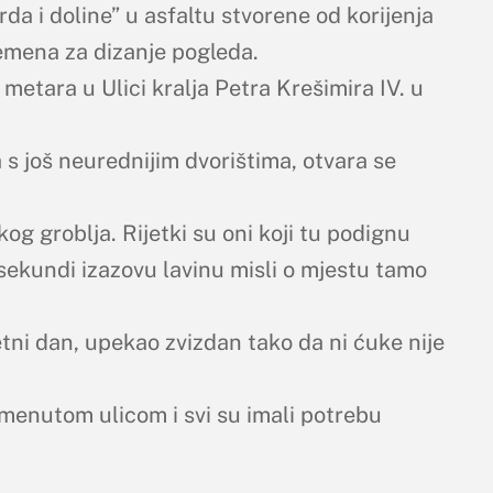
rda i doline” u asfaltu stvorene od korijenja
emena za dizanje pogleda.
metara u Ulici kralja Petra Krešimira IV. u
 s još neurednijim dvorištima, otvara se
g groblja. Rijetki su oni koji tu podignu
sekundi izazovu lavinu misli o mjestu tamo
etni dan, upekao zvizdan tako da ni ćuke nije
omenutom ulicom i svi su imali potrebu