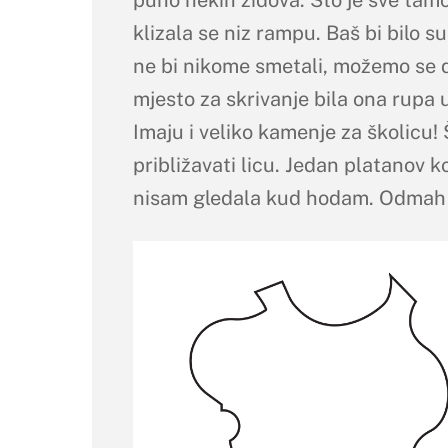
puno nekih zidova. Što je sve tam
klizala se niz rampu. Baš bi bilo su
ne bi nikome smetali, možemo se d
mjesto za skrivanje bila ona rupa u
Imaju i veliko kamenje za školicu
približavati licu. Jedan platanov k
nisam gledala kud hodam. Odmah ču