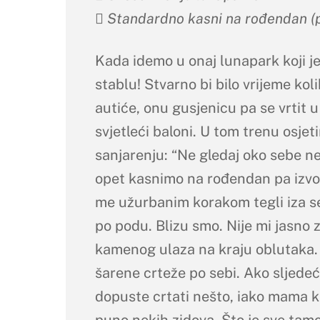
 Standardno kasni na rođendan (p
Kada idemo u onaj lunapark koji j
stablu! Stvarno bi bilo vrijeme kol
autiće, onu gusjenicu pa se vrtit u
svjetleći baloni. U tom trenu osjet
sanjarenju: “Ne gledaj oko sebe n
opet kasnimo na rođendan pa izv
me užurbanim korakom tegli iza se
po podu. Blizu smo. Nije mi jasno 
kamenog ulaza na kraju oblutaka
šarene crteže po sebi. Ako sljed
dopuste crtati nešto, iako mama ka