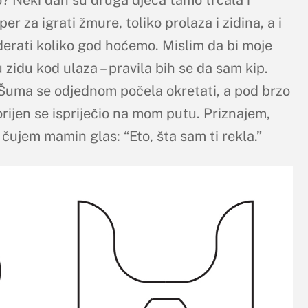
o? Neki dan su druga djeca tamo trčala i
per za igrati žmure, toliko prolaza i zidina, a i
erati koliko god hoćemo. Mislim da bi moje
 zidu kod ulaza – pravila bih se da sam kip.
! Šuma se odjednom počela okretati, a pod brzo
orijen se ispriječio na mom putu. Priznajem,
jem mamin glas: “Eto, šta sam ti rekla.”