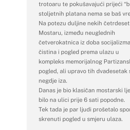
trotoaru te pokušavajući prijeći “b
stoljetnih platana nema se baš vr
Na potezu duljine nekih četrdeset 
Mostaru, između neuglednih
četverokatnica iz doba socijalizma
čistina i pogled prema ulazu u
kompleks memorijalnog Partizansko
pogled, ali upravo tih dvadesetak 
negdje iza.
Danas je bio klasičan mostarski lj
bilo na ulici prije 6 sati popodne.
Tek tada je par ljudi prošetalo sp
skrenuti pogled u smjeru ulaza.