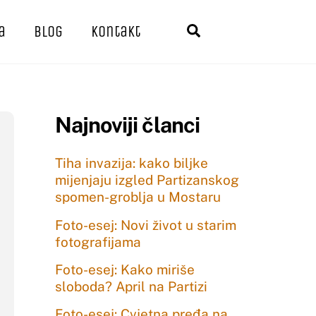
Ћир
a
Blog
Kontakt
Traži
Lat
Najnoviji članci
Tiha invazija: kako biljke
mijenjaju izgled Partizanskog
spomen-groblja u Mostaru
Foto-esej: Novi život u starim
fotografijama
Foto-esej: Kako miriše
sloboda? April na Partizi
Foto-esej: Cvjetna pređa na