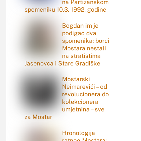
na Partizanskom
spomeniku 10.3. 1992. godine
Bogdan im je
podigao dva
spomenika: borci
Mostara nestali
na stratištima
Jasenovca i Stare Gradiške
Mostarski
Neimarevići – od
revolucionera do
kolekcionera
umjetnina – sve
za Mostar
Hronologija
ratnog Mostara: