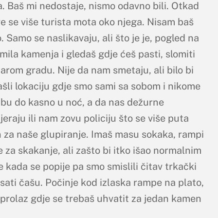
. Baš mi nedostaje, nismo odavno bili. Otkad
sve se više turista mota oko njega. Nisam baš
 Samo se naslikavaju, ali što je je, pogled na
ila kamenja i gledaš gdje ćeš pasti, slomiti
arom gradu. Nije da nam smetaju, ali bilo bi
šli lokaciju gdje smo sami sa sobom i nikome
bu do kasno u noć, a da nas dežurne
raju ili nam zovu policiju što se više puta
 za naše glupiranje. Imaš masu sokaka, rampi
e za skakanje, ali zašto bi itko išao normalnim
kada se popije pa smo smislili čitav trkački
sati čašu. Počinje kod izlaska rampe na plato,
prolaz gdje se trebaš uhvatit za jedan kamen