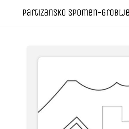
Skip
Partizansko spomen-groblj
to
content