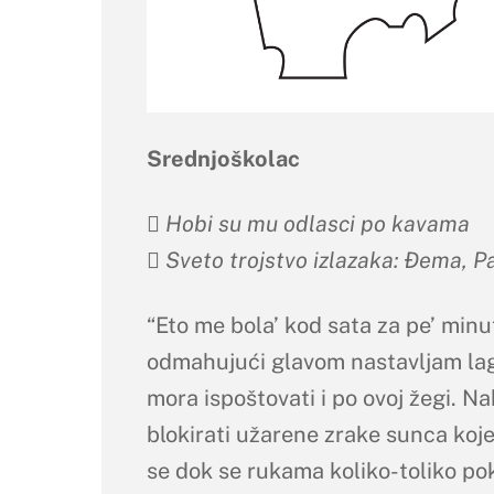
Srednjoškolac
 Hobi su mu odlasci po kavama
 Sveto trojstvo izlazaka: Đema, Pa
“Eto me bola’ kod sata za pe’ minu
odmahujući glavom nastavljam lag
mora ispoštovati i po ovoj žegi. N
blokirati užarene zrake sunca koj
se dok se rukama koliko-toliko po