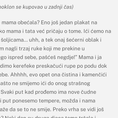
oklon se kupovao u zadnji čas)
e mama obećala? Eno još jedan plakat na
iko mama i tata već pričaju o tome. Ići ćemo na
 šoljicama… uhh, a tek onaj šećerni oblak i
im nagli trzaj ruke koji me prekine u
ego ispred sebe, pašćeš negdje!” Mama i ja
odimo kerefeke preskačući rupe po podu dok
be. Ahhhh, evo opet ona čistina i kamenčići
zašto ne smijemo ići do onog strašnog
. Svaki put kad prođemo ima nove čudne
eći put ponesemo tempere, možda i nama
že da se to ne smije. Preko vrha se vidi još