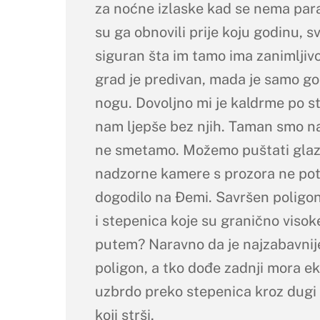
za noćne izlaske kad se nema para
su ga obnovili prije koju godinu, 
siguran šta im tamo ima zanimljivo.
grad je predivan, mada je samo gom
nogu. Dovoljno mi je kaldrme po st
nam ljepše bez njih. Taman smo na
ne smetamo. Možemo puštati glaz
nadzorne kamere s prozora ne potje
dogodilo na Đemi. Savršen poligon
i stepenica koje su granično visok
putem? Naravno da je najzabavnije 
poligon, a tko dođe zadnji mora ek
uzbrdo preko stepenica kroz dugi 
koji strši,