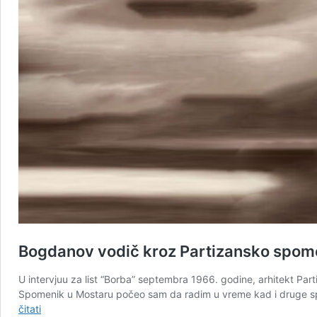
Bogdanov vodič kroz Partizansko spom
U intervjuu za list “Borba” septembra 1966. godine, arhitekt 
Spomenik u Mostaru počeo sam da radim u vreme kad i druge spomen
Bogdanov
čitati