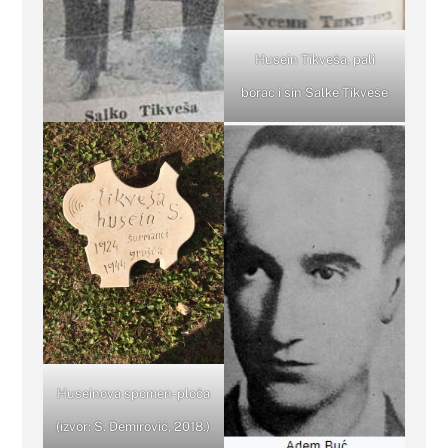
Husein Tikveša, pali
borac i sin Salke Tikveše
Huseinova spomen-ploča
(izvor: S. Demirović, 2018.)