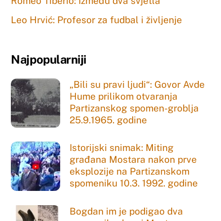
Romeo Tiberio: Između dva svjetla
Leo Hrvić: Profesor za fudbal i življenje
Najpopularniji
„Bili su pravi ljudi“: Govor Avde
Hume prilikom otvaranja
Partizanskog spomen-groblja
25.9.1965. godine
Istorijski snimak: Miting
građana Mostara nakon prve
eksplozije na Partizanskom
spomeniku 10.3. 1992. godine
Bogdan im je podigao dva