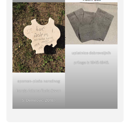
uplatnice dobrovoljnih
priloga iz 1945-1946.
spomen-ploča narodnog
heroja Adema Buća (izvor:
S. Demirović, 2018.)