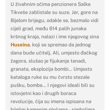
U živahnim očima penzionera Salke
Tikveše zablistale su suze. Jer, gore na
Bijelom brijegu, odakle se, bezmalo vidi
cijeli grad, među 614 palih junaka
kršnog kraja, nalazi i ime njegovog sina
Huseina
, koji se spremao da jednog
dana bude učitelj. Ali, umjesto đačkog
žagora, slušao je fijukanje tanadi,
granata, eksplozija bombi… Umjesto
kataloga ruke su mu čvrsto stezale
pušku, bombe… I njegovi ideali bili su
istovjetni kao i drugih boraca
revolucije, čija su imena ispisana na
bijelim kamenim pločama – simbolima