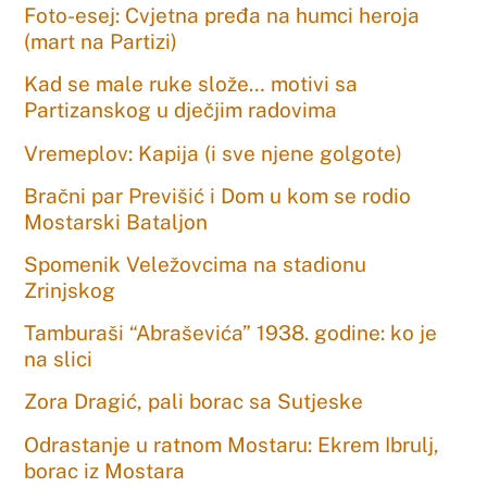
Foto-esej: Cvjetna pređa na humci heroja
(mart na Partizi)
Kad se male ruke slože… motivi sa
Partizanskog u dječjim radovima
Vremeplov: Kapija (i sve njene golgote)
Bračni par Previšić i Dom u kom se rodio
Mostarski Bataljon
Spomenik Veležovcima na stadionu
Zrinjskog
Tamburaši “Abraševića” 1938. godine: ko je
na slici
Zora Dragić, pali borac sa Sutjeske
Odrastanje u ratnom Mostaru: Ekrem Ibrulj,
borac iz Mostara