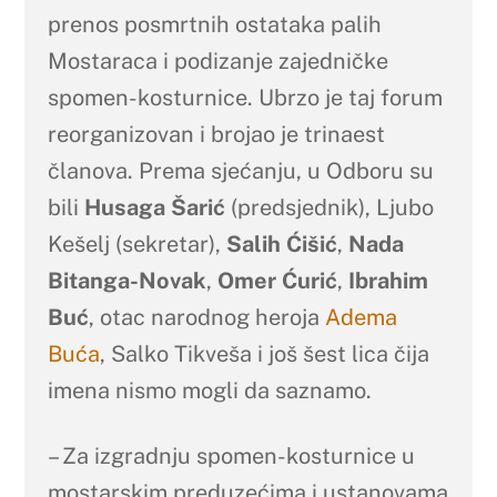
prenos posmrtnih ostataka palih
Mostaraca i podizanje zajedničke
spomen-kosturnice. Ubrzo je taj forum
reorganizovan i brojao je trinaest
članova. Prema sjećanju, u Odboru su
bili
Husaga Šarić
(predsjednik), Ljubo
Kešelj (sekretar),
Salih Ćišić
,
Nada
Bitanga-Novak
,
Omer Ćurić
,
Ibrahim
Buć
, otac narodnog heroja
Adema
Buća
, Salko Tikveša i još šest lica čija
imena nismo mogli da saznamo.
– Za izgradnju spomen-kosturnice u
mostarskim preduzećima i ustanovama