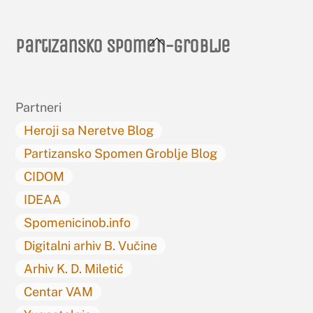
Back
Partizansko spomen-groblje
To
Top
Partneri
Heroji sa Neretve Blog
Partizansko Spomen Groblje Blog
CIDOM
IDEAA
Spomenicinob.info
Digitalni arhiv B. Vučine
Arhiv K. D. Miletić
Centar VAM