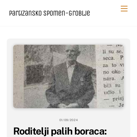
Skip
Me
Partizansko spomen-groblje
to
content
01/09/2024
Roditelji palih boraca: