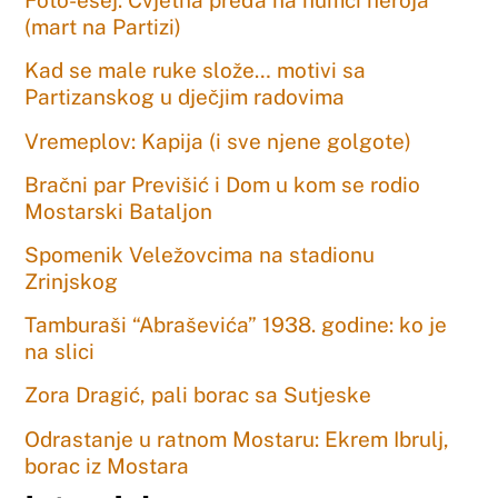
Foto-esej: Cvjetna pređa na humci heroja
(mart na Partizi)
Kad se male ruke slože… motivi sa
Partizanskog u dječjim radovima
Vremeplov: Kapija (i sve njene golgote)
Bračni par Previšić i Dom u kom se rodio
Mostarski Bataljon
Spomenik Veležovcima na stadionu
Zrinjskog
Tamburaši “Abraševića” 1938. godine: ko je
na slici
Zora Dragić, pali borac sa Sutjeske
Odrastanje u ratnom Mostaru: Ekrem Ibrulj,
borac iz Mostara