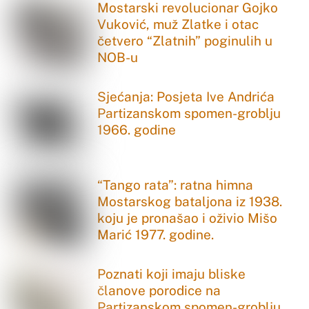
Mostarski revolucionar Gojko
Vuković, muž Zlatke i otac
četvero “Zlatnih” poginulih u
NOB-u
Sjećanja: Posjeta Ive Andrića
Partizanskom spomen-groblju
1966. godine
“Tango rata”: ratna himna
Mostarskog bataljona iz 1938.
koju je pronašao i oživio Mišo
Marić 1977. godine.
Poznati koji imaju bliske
članove porodice na
Partizanskom spomen-groblju