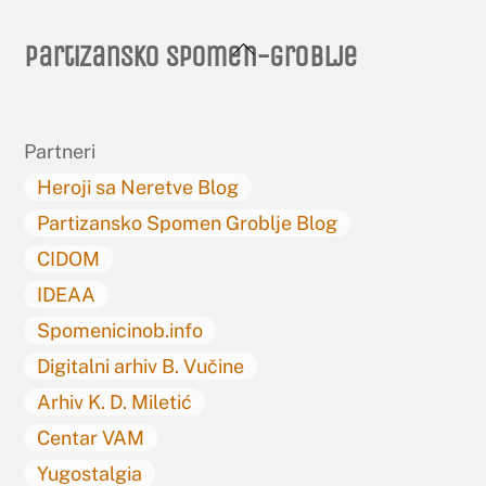
Back
Partizansko spomen-groblje
To
Top
Partneri
Heroji sa Neretve Blog
Partizansko Spomen Groblje Blog
CIDOM
IDEAA
Spomenicinob.info
Digitalni arhiv B. Vučine
Arhiv K. D. Miletić
Centar VAM
Yugostalgia