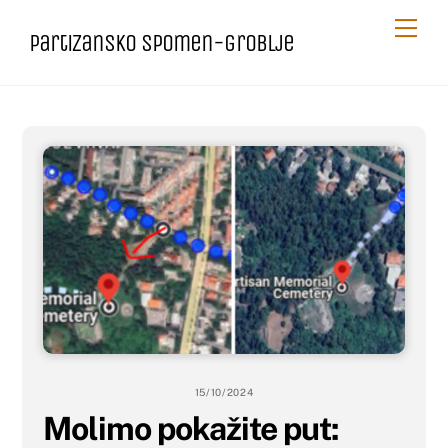
Skip
Me
Partizansko spomen-groblje
to
content
15/10/2024
Molimo pokažite put: