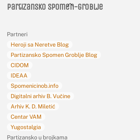
Back
Partizansko spomen-groblje
To
Top
Partneri
Heroji sa Neretve Blog
Partizansko Spomen Groblje Blog
CIDOM
IDEAA
Spomenicinob.info
Digitalni arhiv B. Vučine
Arhiv K. D. Miletić
Centar VAM
Yugostalgia
Partizansko u brojkama