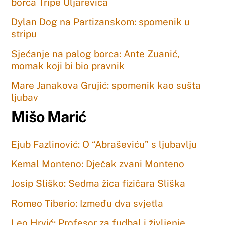
borca Tripe Uljarevića
Dylan Dog na Partizanskom: spomenik u
stripu
Sjećanje na palog borca: Ante Zuanić,
momak koji bi bio pravnik
Mare Janakova Grujić: spomenik kao sušta
ljubav
Mišo Marić
Ejub Fazlinović: O “Abraševiću” s ljubavlju
Kemal Monteno: Dječak zvani Monteno
Josip Sliško: Sedma žica fizičara Sliška
Romeo Tiberio: Između dva svjetla
Leo Hrvić: Profesor za fudbal i življenje