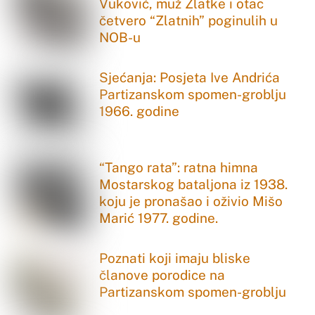
Vuković, muž Zlatke i otac
četvero “Zlatnih” poginulih u
NOB-u
Sjećanja: Posjeta Ive Andrića
Partizanskom spomen-groblju
1966. godine
“Tango rata”: ratna himna
Mostarskog bataljona iz 1938.
koju je pronašao i oživio Mišo
Marić 1977. godine.
Poznati koji imaju bliske
članove porodice na
Partizanskom spomen-groblju