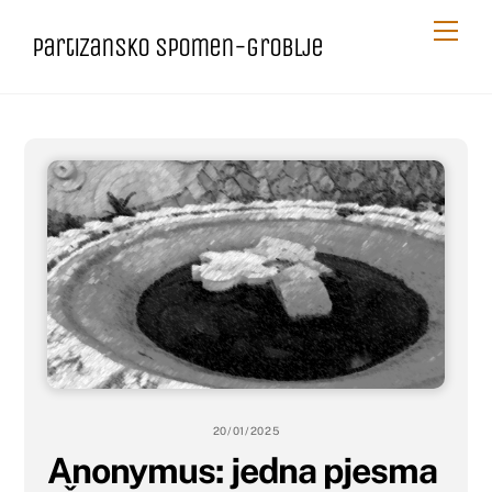
Skip
Me
Partizansko spomen-groblje
to
content
20/01/2025
Anonymus: jedna pjesma