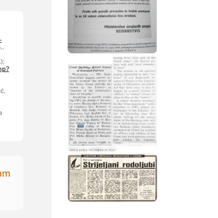
-
.,
);
hp?
ć,
a
nam