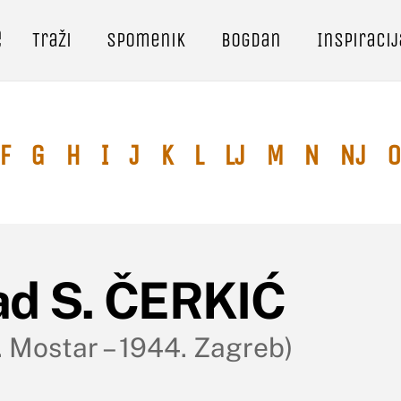
e
Traži
Spomenik
Bogdan
Inspiracij
F
G
H
I
J
K
L
Lj
M
N
Nj
O
ad S. ČERKIĆ
. Mostar – 1944. Zagreb)