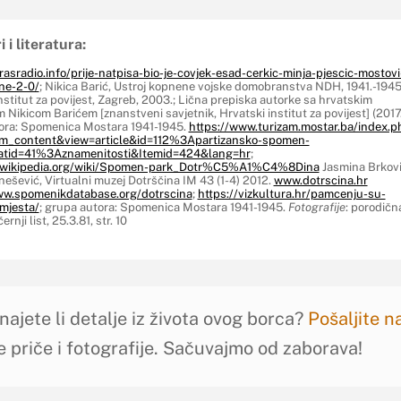
i i literatura:
rasradio.info/prije-natpisa-bio-je-covjek-esad-cerkic-minja-pjescic-mostovi
ne-2-0/
; Nikica Barić, Ustroj kopnene vojske domobranstva NDH, 1941.-1945
nstitut za povijest, Zagreb, 2003.; Lična prepiska autorke sa hrvatskim
m Nikicom Barićem [znanstveni savjetnik, Hrvatski institut za povijest] (2017.
ora: Spomenica Mostara 1941-1945.
https://www.turizam.mostar.ba/index.p
m_content&view=article&id=112%3Apartizansko-spomen-
atid=41%3Aznamenitosti&Itemid=424&lang=hr
;
hr.wikipedia.org/wiki/Spomen-park_Dotr%C5%A1%C4%8Dina
Jasmina Brkovi
ešević, Virtualni muzej Dotrščina IM 43 (1-4) 2012.
www.dotrscina.hr
ww.spomenikdatabase.org/dotrscina
;
https://vizkultura.hr/pamcenju-su-
mjesta/
; grupa autora: Spomenica Mostara 1941-1945.
Fotografije
: porodičn
ernji list, 25.3.81, str. 10
najete li detalje iz života ovog borca?
Pošaljite 
e priče i fotografije. Sačuvajmo od zaborava!