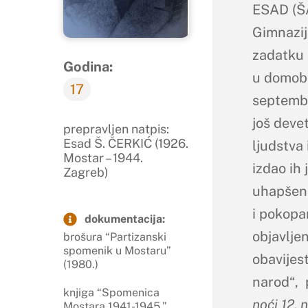
ESAD (ŠA
Gimnazij
zadatku
Godina:
u domobr
17
septembr
još deve
prepravljen natpis:
Esad Š. ČERKIĆ (1926.
ljudstva
Mostar – 1944.
izdao ih 
Zagreb)
uhapšeni
i pokopa
dokumentacija:
objavljen
brošura “Partizanski
spomenik u Mostaru”
obavijes
(1980.)
narod“, 
knjiga “Spomenica
noći 12. 
Mostara 1941-1945.”