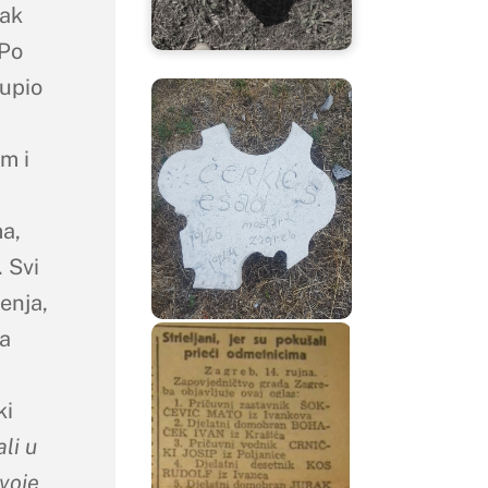
đak
 Po
upio
m i
ma,
 Svi
enja,
a
ki
li u
svoje