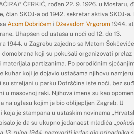
ĆIRA)* ČERKIĆ, rođen 22. 9. 1926. u Mostaru, 
e, član SKOJ-a od 1942, sekretar aktiva SKOJ-a.
 sa
Acom Dobrićem
i
Dževadom Vrgorom
1944. st
ane. Uhapšen od ustaša u noći od 12. do 13.
a 1944. u Zagrebu zajedno sa Matom Šokčeviće
t domobrana koji su pokušali organizovati prelaz
 i materijala partizanima. Po porodičnim sjećanji
je kuhar koji je dojavio ustašama njihovu namjeru.
 su streljani u parku Dotrščina iste noći, bez suđ
ni u masovnoj raki. Njihova imena su kao opomen
a na oglasu kojim je bio oblijepljen Zagreb. U
ti koja je štampana u ustaškim novinama „Hrvats
pisalo je da su ukupno jedanaest mladića „
pokuša
na 13. rujna 1944. nagovoriti jedan dio pripadnika 