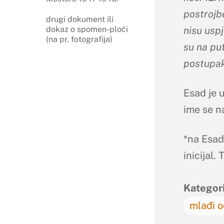
postrojb
drugi dokument ili
nisu usp
dokaz o spomen-ploči
(na pr. fotografija)
su na put
postupak,
Esad je 
ime se n
*na Esad
inicijal. 
Kategori
mlađi o