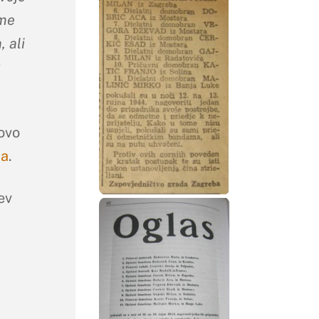
ome
 ali
k
ovo
na
.
ev