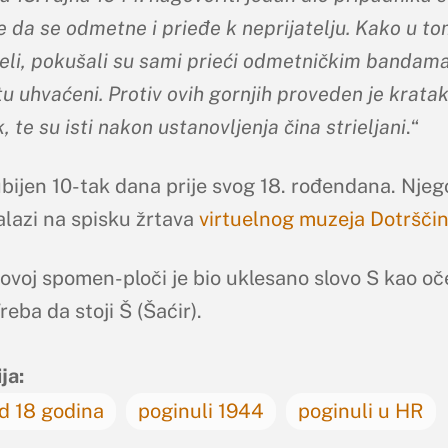
e da se odmetne i prieđe k neprijatelju. Kako u t
jeli, pokušali su sami prieći odmetničkim bandama,
u uhvaćeni. Protiv ovih gornjih proveden je krata
 te su isti nakon ustanovljenja čina strieljani
.“
ubijen 10-tak dana prije svog 18. rođendana. Njeg
alazi na spisku žrtava
virtuelnog muzeja Dotršči
ovoj spomen-ploči je bio uklesano slovo S kao oč
Treba da stoji Š (Šaćir).
ja:
d 18 godina
poginuli 1944
poginuli u HR