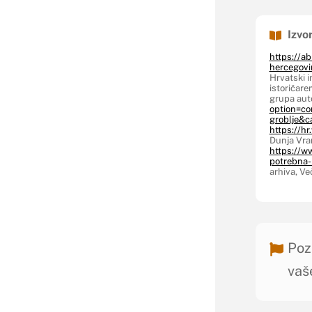
Izvor
https://ab
hercegovi
Hrvatski i
istoričare
grupa aut
option=co
groblje&c
https://
Dunja Vran
https://w
potrebna-
arhiva, Več
Poz
vaš