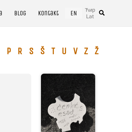
Ћир
a
Blog
Kontakt
EN
Traži
Lat
P
R
S
Š
T
U
V
Z
Ž