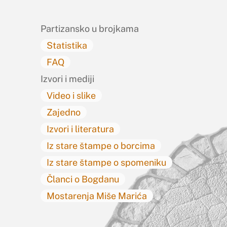
Top
Partizansko u brojkama
Statistika
FAQ
Izvori i mediji
Video i slike
Zajedno
Izvori i literatura
Iz stare štampe o borcima
Iz stare štampe o spomeniku
Članci o Bogdanu
Mostarenja Miše Marića