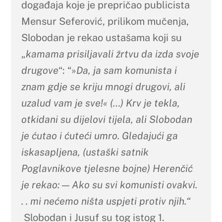
događaja koje je prepričao publicista
Mensur Seferović, prilikom mučenja,
Slobodan je rekao ustašama koji su
„
kamama prisiljavali žrtvu da izda svoje
drugove
“: “»
Da, ja sam komunista i
znam gdje se kriju mnogi drugovi, ali
uzalud vam je sve!« (…) Krv je tekla,
otkidani su dijelovi tijela, ali Slobodan
je ćutao i ćuteći umro. Gledajući ga
iskasapljena, (ustaški satnik
Poglavnikove tjelesne bojne) Herenčić
je rekao: — Ako su svi komunisti ovakvi.
. . mi nećemo ništa uspjeti protiv njih.“
Slobodan i Jusuf su tog istog 1.