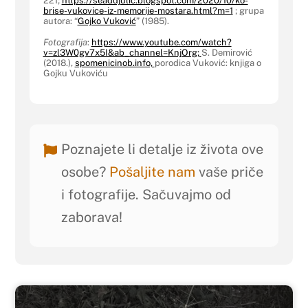
221;
https://seaddjulic.blogspot.com/2020/10/ko-
brise-vukovice-iz-memorije-mostara.html?m=1
; grupa
autora: “
Gojko Vuković
” (1985).
Fotografija
:
https://www.youtube.com/watch?
v=zl3W0gy7x5I&ab_channel=KnjOrg;
S. Demirović
(2018.),
spomenicinob.info,
porodica Vuković: knjiga o
Gojku Vukoviću
Poznajete li detalje iz života ove
osobe?
Pošaljite nam
vaše priče
i fotografije. Sačuvajmo od
zaborava!