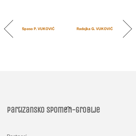
Spaso P. VUKOVIĆ
Radojka G. VUKOVIĆ
Back
Partizansko spomen-groblje
To
Top