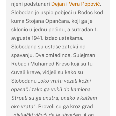
njeni podstanari
Dejan
i
Vera Popović
.
Slobodan je uspio pobjeći u Rodoč kod
kuma Stojana Opančara, koji ga je
sklonio u jednu pećinu, a sutradan 1.
avgusta 1941. izdao ustašama.
Slobodana su ustaše zatekli na
spavanju. Dva omladinca, Sulejman
Rebac i Muhamed Kreso koji su tu
čuvali krave, vidjeli su kako su
Slobodanu „
oko vrata vezali kožni
opasač i tako ga vukli do kamiona.
Strpali su ga unutra, onako s kaišem
oko vrata
“. Proveli su ga kroz grad
„
divljački vičući da je uhvaćen. A on,