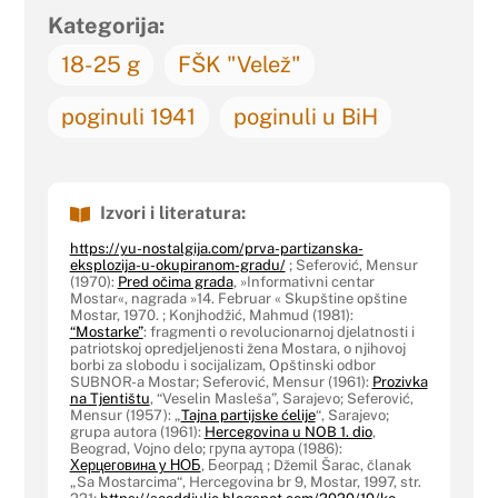
Kategorija:
18-25 g
FŠK "Velež"
poginuli 1941
poginuli u BiH
Izvori i literatura:
https://yu-nostalgija.com/prva-partizanska-
eksplozija-u-okupiranom-gradu/
; Seferović, Mensur
(1970):
Pred očima grada
, »Informativni centar
Mostar«, nagrada »14. Februar « Skupštine opštine
Mostar, 1970. ; Konjhodžić, Mahmud (1981):
“Mostarke”
: fragmenti o revolucionarnoj djelatnosti i
patriotskoj opredjeljenosti žena Mostara, o njihovoj
borbi za slobodu i socijalizam, Opštinski odbor
SUBNOR-a Mostar; Seferović, Mensur (1961):
Prozivka
na Tjentištu
, “Veselin Masleša”, Sarajevo; Seferović,
Mensur (1957): „
Tajna partijske ćelije
“, Sarajevo;
grupa autora (1961):
Hercegovina u NOB 1. dio
,
Beograd, Vojno delo; група аутора (1986):
Херцеговина у НОБ
, Београд ; Džemil Šarac, članak
„Sa Mostarcima“, Hercegovina br 9, Mostar, 1997, str.