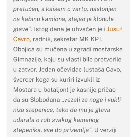
pretučen, s kaišem o vartu, naslonjen
na kabinu kamiona, stajao je klonule
glave
“. Istog dana je uhvaćen je i
Jusuf
Čevro
, radnik, sekretar MK KPJ.
Obojica su mučena u zgradi mostarske
Gimnazije, koju su vlasti bile pretvorile
u zatvor. Jedan očevidac (ustaša Cavo,
švercer koga su kuriri izvukli iz
Mostara u bataljon) je kasnije pričao
da su Slobodana „
vezali za noge i vukli
niza stepenice, tako da mu je glava
udarala o rub svakog kamenog
stepenika, sve do prizemlja“.
U verziji