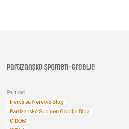
Back
Partizansko spomen-groblje
To
Top
Partneri
Heroji sa Neretve Blog
Partizansko Spomen Groblje Blog
CIDOM