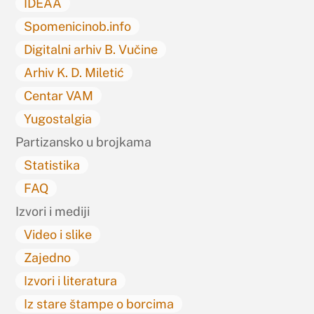
IDEAA
Spomenicinob.info
Digitalni arhiv B. Vučine
Arhiv K. D. Miletić
Centar VAM
Yugostalgia
Partizansko u brojkama
Statistika
FAQ
Izvori i mediji
Video i slike
Zajedno
Izvori i literatura
Iz stare štampe o borcima