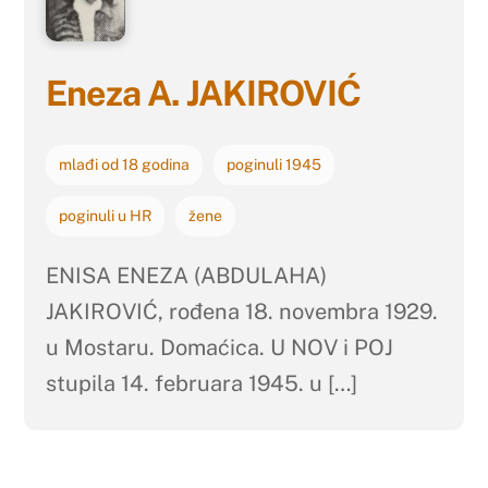
Eneza A. JAKIROVIĆ
mlađi od 18 godina
poginuli 1945
poginuli u HR
žene
ENISA ENEZA (ABDULAHA)
JAKIROVIĆ, rođena 18. novembra 1929.
u Mostaru. Domaćica. U NOV i POJ
stupila 14. februara 1945. u […]