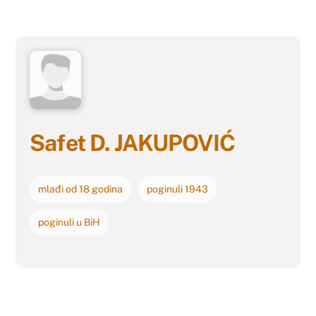
Safet D. JAKUPOVIĆ
mlađi od 18 godina
poginuli 1943
poginuli u BiH