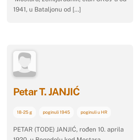
1941, u Bataljonu od […]
Petar T. JANJIĆ
18-25 g
poginuli 1945
poginuli u HR
PETAR (TODE) JANJIĆ, rođen 10. aprila
1920. u Bogodolu kod Mostara.