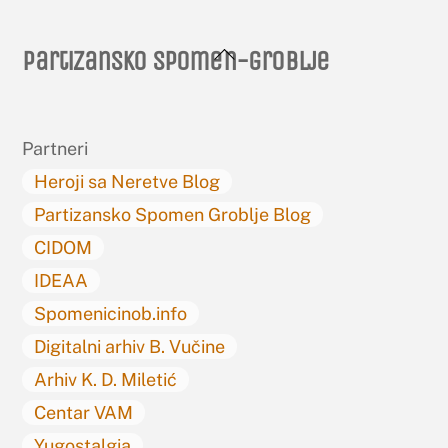
Back
Partizansko spomen-groblje
To
Top
Partneri
Heroji sa Neretve Blog
Partizansko Spomen Groblje Blog
CIDOM
IDEAA
Spomenicinob.info
Digitalni arhiv B. Vučine
Arhiv K. D. Miletić
Centar VAM
Yugostalgia