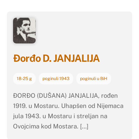
Đorđo D. JANJALIJA
18-25 g
poginuli 1943
poginuli u BiH
ĐORĐO (DUŠANA) JANJALIJA, rođen
1919. u Mostaru. Uhapšen od Nijemaca
jula 1943. u Mostaru i streljan na
Ovojcima kod Mostara. […]