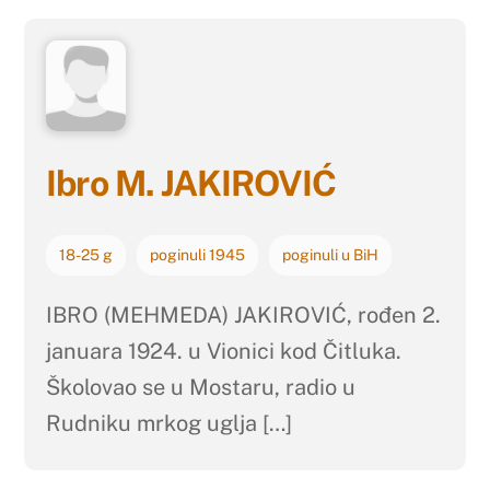
Ibro M. JAKIROVIĆ
18-25 g
poginuli 1945
poginuli u BiH
IBRO (MEHMEDA) JAKIROVIĆ, rođen 2.
januara 1924. u Vionici kod Čitluka.
Školovao se u Mostaru, radio u
Rudniku mrkog uglja […]