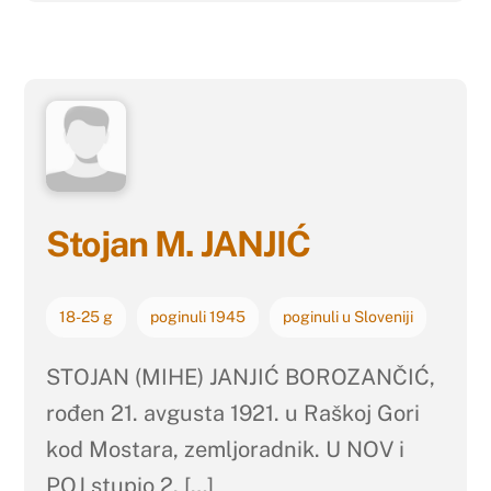
Stojan M. JANJIĆ
18-25 g
poginuli 1945
poginuli u Sloveniji
STOJAN (MIHE) JANJIĆ BOROZANČIĆ,
rođen 21. avgusta 1921. u Raškoj Gori
kod Mostara, zemljoradnik. U NOV i
POJ stupio 2. […]