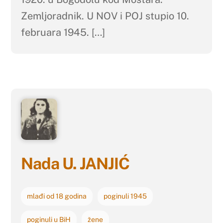
Zemljoradnik. U NOV i POJ stupio 10.
februara 1945. […]
Nada U. JANJIĆ
mlađi od 18 godina
poginuli 1945
poginuli u BiH
žene