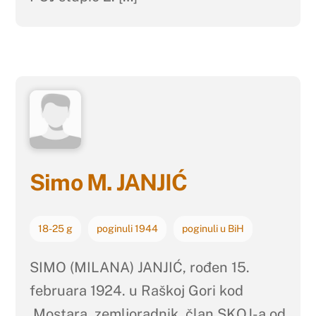
Simo M. JANJIĆ
18-25 g
poginuli 1944
poginuli u BiH
SIMO (MILANA) JANJIĆ, rođen 15.
februara 1924. u Raškoj Gori kod
Mostara, zemljoradnik, član SKOJ-a od