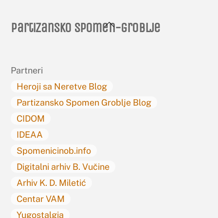
Back
Partizansko spomen-groblje
To
Top
Partneri
Heroji sa Neretve Blog
Partizansko Spomen Groblje Blog
CIDOM
IDEAA
Spomenicinob.info
Digitalni arhiv B. Vučine
Arhiv K. D. Miletić
Centar VAM
Yugostalgia