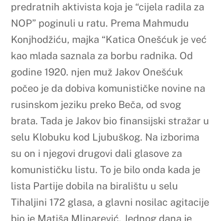
predratnih aktivista koja je “cijela radila za
NOP” poginuli u ratu. Prema Mahmudu
Konjhodžiću, majka “Katica Onešćuk je već
kao mlada saznala za borbu radnika. Od
godine 1920. njen muž Jakov Onešćuk
počeo je da dobiva komunističke novine na
rusinskom jeziku preko Beča, od svog
brata. Tada je Jakov bio finansijski stražar u
selu Klobuku kod Ljubuškog. Na izborima
su on i njegovi drugovi dali glasove za
komunističku listu. To je bilo onda kada je
lista Partije dobila na biralištu u selu
Tihaljini 172 glasa, a glavni nosilac agitacije
bio je Matiša Mlinarević. Jednog dana je