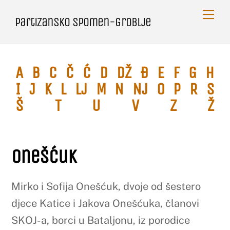
Skip
Me
Partizansko spomen-groblje
to
content
A
B
C
Č
Ć
D
Dž
Đ
E
F
G
H
I
J
K
L
Lj
M
N
Nj
O
P
R
S
Š
T
U
V
Z
Ž
Onešćuk
Mirko i Sofija Onešćuk, dvoje od šestero
djece Katice i Jakova Onešćuka, članovi
SKOJ-a, borci u Bataljonu, iz porodice