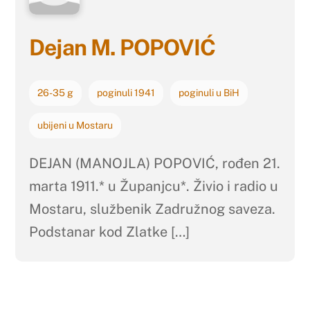
Dejan M. POPOVIĆ
26-35 g
poginuli 1941
poginuli u BiH
ubijeni u Mostaru
DEJAN (MANOJLA) POPOVIĆ, rođen 21.
marta 1911.* u Županjcu*. Živio i radio u
Mostaru, službenik Zadružnog saveza.
Podstanar kod Zlatke […]