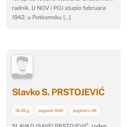
radnik. U NOV i POJ stupio februara
1942. u Potkomsku […]
Slavko S. PRSTOJEVIĆ
18-25 g
poginuli 1942
poginuli u SR
SLAVKO (SAVE) PRSTOJEVIĆ, rođen