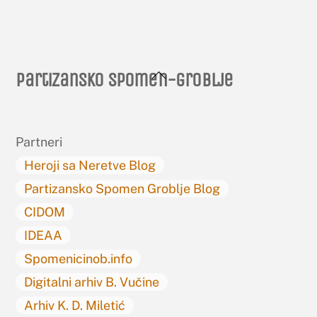
Back
Partizansko spomen-groblje
To
Top
Partneri
Heroji sa Neretve Blog
Partizansko Spomen Groblje Blog
CIDOM
IDEAA
Spomenicinob.info
Digitalni arhiv B. Vučine
Arhiv K. D. Miletić