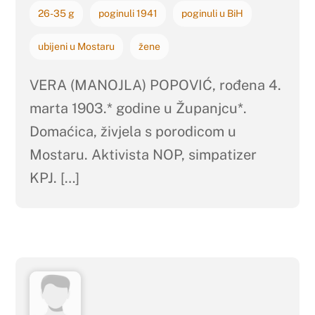
26-35 g
poginuli 1941
poginuli u BiH
ubijeni u Mostaru
žene
VERA (MANOJLA) POPOVIĆ, rođena 4.
marta 1903.* godine u Županjcu*.
Domaćica, živjela s porodicom u
Mostaru. Aktivista NOP, simpatizer
KPJ. […]