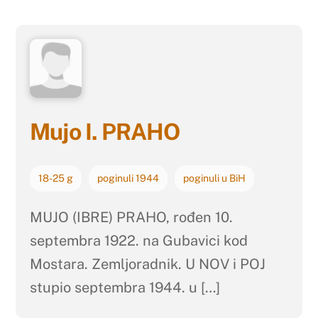
Mujo I. PRAHO
18-25 g
poginuli 1944
poginuli u BiH
MUJO (IBRE) PRAHO, rođen 10.
septembra 1922. na Gubavici kod
Mostara. Zemljoradnik. U NOV i POJ
stupio septembra 1944. u […]