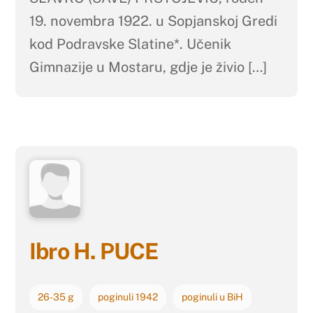
19. novembra 1922. u Sopjanskoj Gredi
kod Podravske Slatine*. Učenik
Gimnazije u Mostaru, gdje je živio […]
Ibro H. PUCE
26-35 g
poginuli 1942
poginuli u BiH