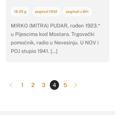
18-25 g
poginuli 1942
poginuli u BiH
MIRKO (MITRA) PUDAR, rođen 1923.*
u Pijescima kod Mostara. Trgovački
pomoćnik, radio u Nevesinju. U NOV i
POJ stupio 1941. […]
1
2
3
4
5