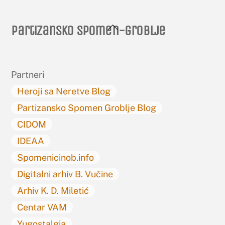
Back
Partizansko spomen-groblje
To
Top
Partneri
Heroji sa Neretve Blog
Partizansko Spomen Groblje Blog
CIDOM
IDEAA
Spomenicinob.info
Digitalni arhiv B. Vučine
Arhiv K. D. Miletić
Centar VAM
Yugostalgia