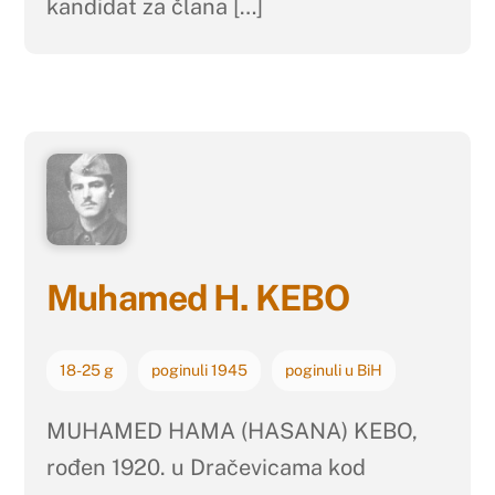
kandidat za člana […]
Muhamed H. KEBO
18-25 g
poginuli 1945
poginuli u BiH
MUHAMED HAMA (HASANA) KEBO,
rođen 1920. u Dračevicama kod