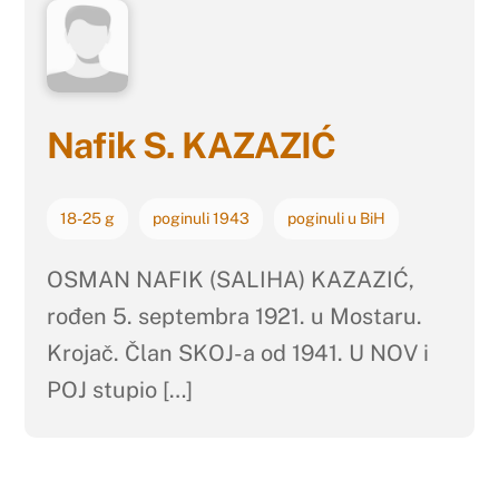
Nafik S. KAZAZIĆ
18-25 g
poginuli 1943
poginuli u BiH
OSMAN NAFIK (SALIHA) KAZAZIĆ,
rođen 5. septembra 1921. u Mostaru.
Krojač. Član SKOJ-a od 1941. U NOV i
POJ stupio […]