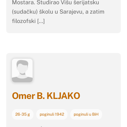
Mostara. Studirao Višu šerijatsku
(sudačku) školu u Sarajevu, a zatim
filozofski […]
Omer B. KLJAKO
26-35 g
poginuli 1942
poginuli u BiH