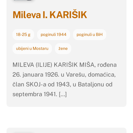
Mileva I. KARIŠIK
18-25 g
poginuli 1944
poginuli u BiH
ubijeni u Mostaru
žene
MILEVA (ILIJE) KARIŠIK MIŠA, rođena
26. januara 1926. u Varešu, domaćica,
član SKOJ-a od 1943, u Bataljonu od
septembra 1941. […]