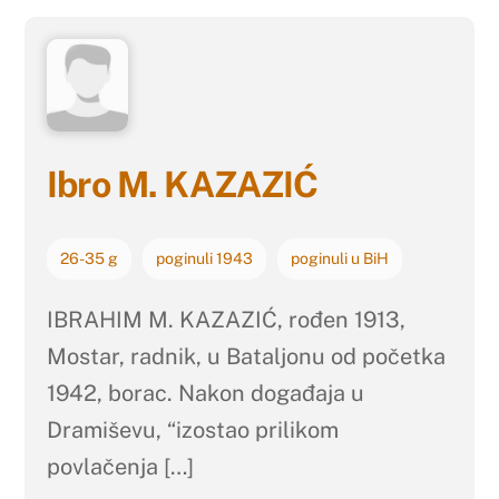
Ibro M. KAZAZIĆ
26-35 g
poginuli 1943
poginuli u BiH
IBRAHIM M. KAZAZIĆ, rođen 1913,
Mostar, radnik, u Bataljonu od početka
1942, borac. Nakon događaja u
Dramiševu, “izostao prilikom
povlačenja […]