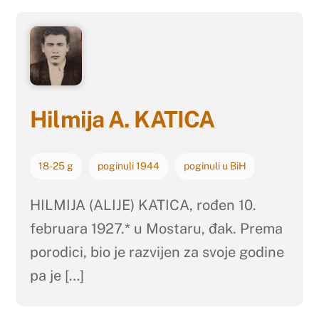
Hilmija A. KATICA
18-25 g
poginuli 1944
poginuli u BiH
HILMIJA (ALIJE) KATICA, rođen 10.
februara 1927.* u Mostaru, đak. Prema
porodici, bio je razvijen za svoje godine
pa je […]