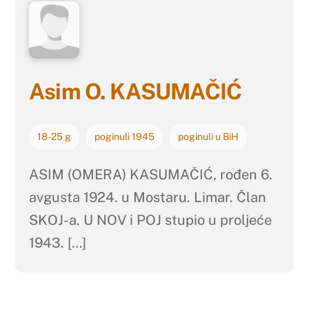
Asim O. KASUMAČIĆ
18-25 g
poginuli 1945
poginuli u BiH
ASIM (OMERA) KASUMAČIĆ, rođen 6.
avgusta 1924. u Mostaru. Limar. Član
SKOJ-a. U NOV i POJ stupio u proljeće
1943. […]