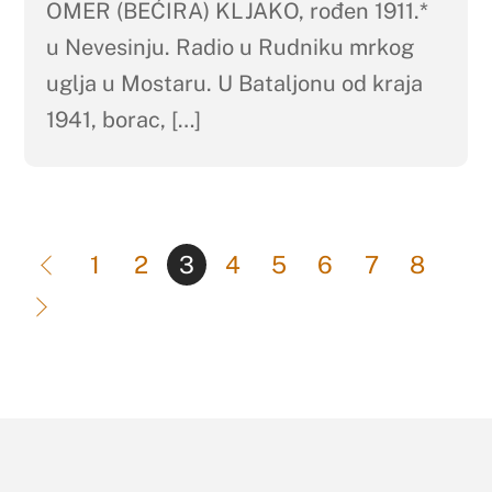
OMER (BEĆIRA) KLJAKO, rođen 1911.*
u Nevesinju. Radio u Rudniku mrkog
uglja u Mostaru. U Bataljonu od kraja
1941, borac, […]
1
2
3
4
5
6
7
8