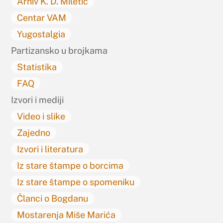
Arhiv K. D. Miletić
Centar VAM
Yugostalgia
Partizansko u brojkama
Statistika
FAQ
Izvori i mediji
Video i slike
Zajedno
Izvori i literatura
Iz stare štampe o borcima
Iz stare štampe o spomeniku
Članci o Bogdanu
Mostarenja Miše Marića