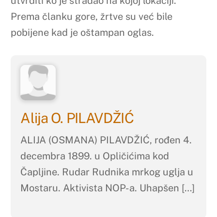
utvrditi ko je stradao na kojoj lokaciji.
Prema članku gore, žrtve su već bile
pobijene kad je oštampan oglas.
Alija O. PILAVDŽIĆ
ALIJA (OSMANA) PILAVDŽIĆ, rođen 4.
decembra 1899. u Opličićima kod
Čapljine. Rudar Rudnika mrkog uglja u
Mostaru. Aktivista NOP-a. Uhapšen […]