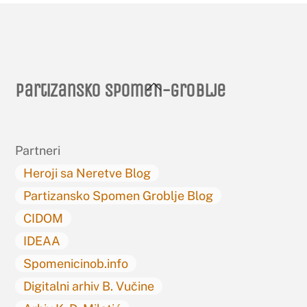
Back
Partizansko spomen-groblje
To
Top
Partneri
Heroji sa Neretve Blog
Partizansko Spomen Groblje Blog
CIDOM
IDEAA
Spomenicinob.info
Digitalni arhiv B. Vučine