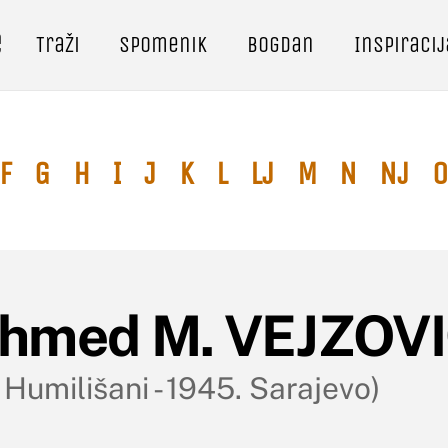
e
Traži
Spomenik
Bogdan
Inspiracij
F
G
H
I
J
K
L
Lj
M
N
Nj
O
hmed M. VEJZOV
 Humilišani - 1945. Sarajevo)