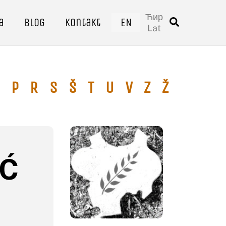
Ћир
a
Blog
Kontakt
EN
Traži
Lat
P
R
S
Š
T
U
V
Z
Ž
IĆ