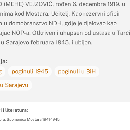
(MEHE) VEJZOVIĆ, rođen 6. decembra 1919. u
nima kod Mostara. Učitelj. Kao rezervni oficir
n u domobranstvo NDH, gdje je djelovao kao
ajac NOP-a. Otkriven i uhapšen od ustaša u Tarč
u Sarajevo februara 1945. i ubijen.
ja:
g
poginuli 1945
poginuli u BiH
 u Sarajevu
i i literatura:
ora: Spomenica Mostara 1941-1945.