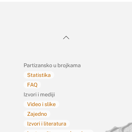
Back
To
Top
Partizansko u brojkama
Statistika
FAQ
Izvori i mediji
Video i slike
Zajedno
Izvori i literatura