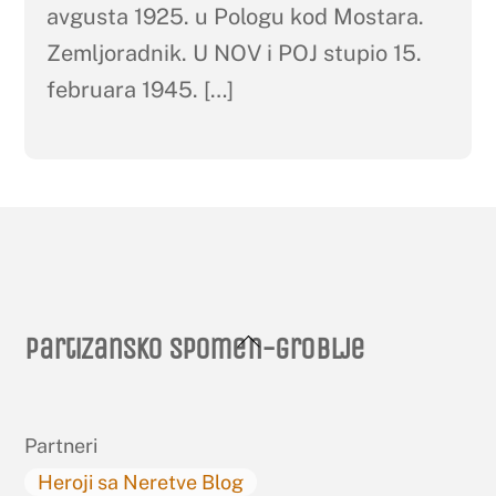
avgusta 1925. u Pologu kod Mostara.
Zemljoradnik. U NOV i POJ stupio 15.
februara 1945. […]
Back
Partizansko spomen-groblje
To
Top
Partneri
Heroji sa Neretve Blog