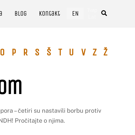
Ћир
a
Blog
Kontakt
EN
Traži
Lat
O
P
R
S
Š
T
U
V
Z
Ž
kom
ra – četiri su nastavili borbu protiv
NDH! Pročitajte o njima.