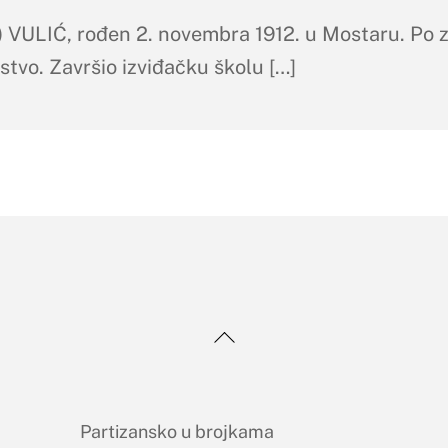
VULIĆ, rođen 2. novembra 1912. u Mostaru. Po z
tvo. Završio izviđačku školu […]
Back
To
Top
Partizansko u brojkama