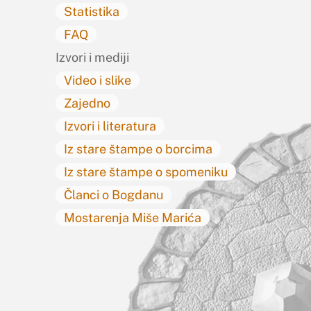
Statistika
FAQ
Izvori i mediji
Video i slike
Zajedno
Izvori i literatura
Iz stare štampe o borcima
Iz stare štampe o spomeniku
Članci o Bogdanu
Mostarenja Miše Marića