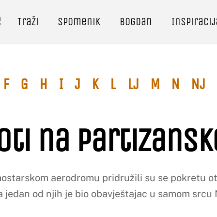
e
Traži
Spomenik
Bogdan
Inspiracij
F
G
H
I
J
K
L
Lj
M
N
Nj
oti na Partizans
ostarskom aerodromu pridružili su se pokretu otpo
a jedan od njih je bio obavještajac u samom srcu 