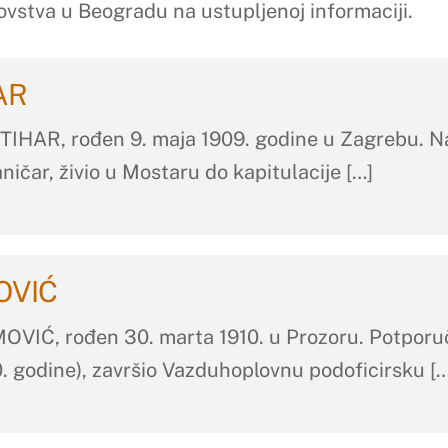
vstva u Beogradu na ustupljenoj informaciji.
HAR
HAR, rođen 9. maja 1909. godine u Zagrebu. Na
ničar, živio u Mostaru do kapitulacije […]
MOVIĆ
IĆ, rođen 30. marta 1910. u Prozoru. Potporučni
0. godine), završio Vazduhoplovnu podoficirsku […