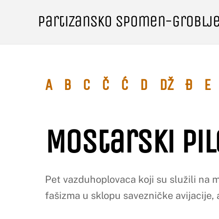
Skip
Partizansko spomen-groblj
to
content
A
B
C
Č
Ć
D
Dž
Đ
E
Mostarski pil
Pet vazduhoplovaca koji su služili na m
fašizma u sklopu savezničke avijacije, 