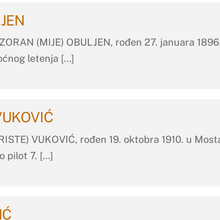
LJEN
ORAN (MIJE) OBULJEN, rođen 27. januara 1896. u
oćnog letenja […]
 VUKOVIĆ
E) VUKOVIĆ, rođen 19. oktobra 1910. u Mostaru 
 pilot 7. […]
IĆ