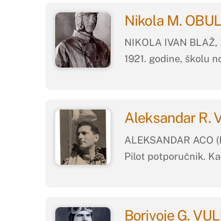
Nikola M. OBU
NIKOLA IVAN BLAŽ, Z
1921. godine, školu n
Aleksandar R.
ALEKSANDAR ACO (RIST
Pilot potporučnik. Kao
Borivoje G. VUL