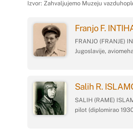
Izvor: Zahvaljujemo Muzeju vazduhoplo
Franjo F. INTI
FRANJO (FRANJE) INTI
Jugoslavije, aviomeha
Salih R. ISLA
SALIH (RAME) ISLAMOV
pilot (diplomirao 193