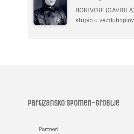
BORIVOJE (GAVRILA) 
stupio u vazduhoplovs
Partizansko spomen-groblje
Partneri