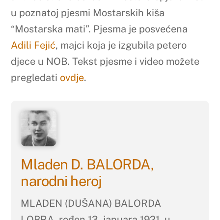
u poznatoj pjesmi Mostarskih kiša
“Mostarska mati”. Pjesma je posvećena
Adili Fejić
, majci koja je izgubila petero
djece u NOB. Tekst pjesme i video možete
pregledati
ovdje
.
Mladen D. BALORDA,
narodni heroj
MLADEN (DUŠANA) BALORDA
LOBRA, rođen 13. januara 1921. u