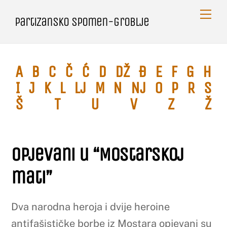
Skip
Me
Partizansko spomen-groblje
to
content
A
B
C
Č
Ć
D
Dž
Đ
E
F
G
H
I
J
K
L
Lj
M
N
Nj
O
P
R
S
Š
T
U
V
Z
Ž
Opjevani u “Mostarskoj
mati”
Dva narodna heroja i dvije heroine
antifašističke borbe iz Mostara opjevani su