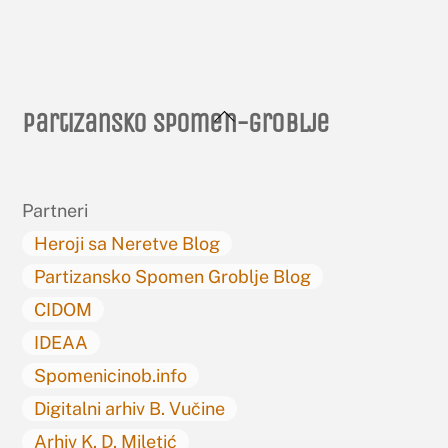
Back
Partizansko spomen-groblje
To
Top
Partneri
Heroji sa Neretve Blog
Partizansko Spomen Groblje Blog
CIDOM
IDEAA
Spomenicinob.info
Digitalni arhiv B. Vučine
Arhiv K. D. Miletić