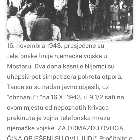
16. novembra 1943. presječene su
telefonske linije njemačke vojske u
Mostaru. Dva dana kasnije Nijemci su
uhapsili pet simpatizera pokreta otpora.
Taoce su sutradan javno objesili, uz
“obznanu”: “na 16.XI 1943. u 9 1/2 sati na
ovom mjestu od nepoznatih krivaca
prekinuta je vojna telefonska mreža
njemačke vojske. ZA ODMAZDU OVOGA
ČINA OBJEŠENI SU OVI LJUDI.” Pročitajte o