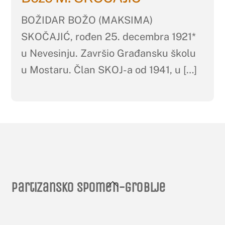
BOŽIDAR BOŽO (MAKSIMA)
SKOČAJIĆ, rođen 25. decembra 1921*
u Nevesinju. Završio Građansku školu
u Mostaru. Član SKOJ-a od 1941, u […]
Back
Partizansko spomen-groblje
To
Top