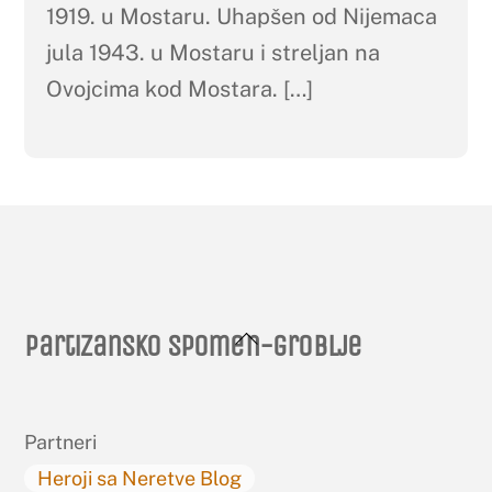
1919. u Mostaru. Uhapšen od Nijemaca
jula 1943. u Mostaru i streljan na
Ovojcima kod Mostara. […]
Back
Partizansko spomen-groblje
To
Top
Partneri
Heroji sa Neretve Blog