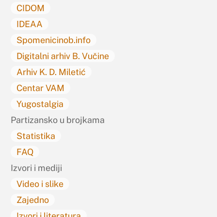
CIDOM
IDEAA
Spomenicinob.info
Digitalni arhiv B. Vučine
Arhiv K. D. Miletić
Centar VAM
Yugostalgia
Partizansko u brojkama
Statistika
FAQ
Izvori i mediji
Video i slike
Zajedno
Izvori i literatura