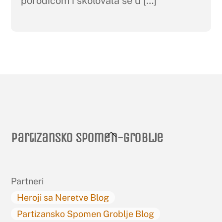
porodicom i školovala se u […]
Back
Partizansko spomen-groblje
To
Top
Partneri
Heroji sa Neretve Blog
Partizansko Spomen Groblje Blog