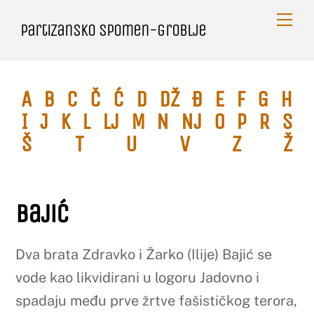
Skip
Me
Partizansko spomen-groblje
to
content
A
B
C
Č
Ć
D
Dž
Đ
E
F
G
H
I
J
K
L
Lj
M
N
Nj
O
P
R
S
Š
T
U
V
Z
Ž
Bajić
Dva brata Zdravko i Žarko (Ilije) Bajić se
vode kao likvidirani u logoru Jadovno i
spadaju među prve žrtve fašističkog terora,