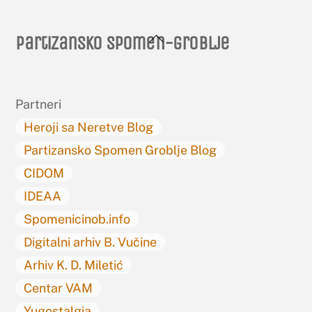
Back
Partizansko spomen-groblje
To
Top
Partneri
Heroji sa Neretve Blog
Partizansko Spomen Groblje Blog
CIDOM
IDEAA
Spomenicinob.info
Digitalni arhiv B. Vučine
Arhiv K. D. Miletić
Centar VAM
Yugostalgia