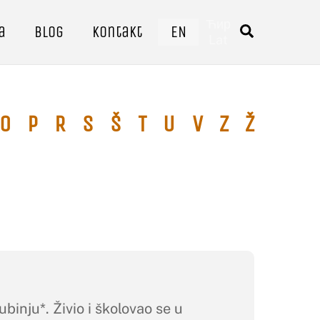
Ћир
a
Blog
Kontakt
EN
Traži
Lat
O
P
R
S
Š
T
U
V
Z
Ž
ju*. Živio i školovao se u