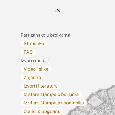
Back
To
Top
Partizansko u brojkama
Statistika
FAQ
Izvori i mediji
Video i slike
Zajedno
Izvori i literatura
Iz stare štampe o borcima
Iz stare štampe o spomeniku
Članci o Bogdanu