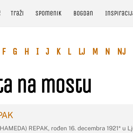
e
Traži
Spomenik
Bogdan
Inspiracij
F
G
H
I
J
K
L
Lj
M
N
Nj
sta na mostu
EPAK
EDA) REPAK, rođen 16. decembra 1921* u Ljubin