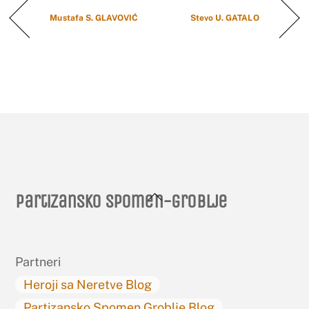
Mustafa S. GLAVOVIĆ
Stevo U. GATALO
Back
Partizansko spomen-groblje
To
Top
Partneri
Heroji sa Neretve Blog
Partizansko Spomen Groblje Blog