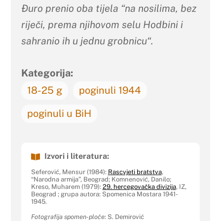
Đuro prenio oba tijela “na nosilima, bez
riječi, prema njihovom selu Hodbini i
sahranio ih u jednu grobnicu“.
Kategorija:
18-25 g
poginuli 1944
poginuli u BiH
Izvori i literatura:
Seferović, Mensur (1984):
Rascvjeti bratstva
,
“Narodna armija”, Beograd; Komnenović, Danilo;
Kreso, Muharem (1979):
29. hercegovačka divizija
, IZ,
Beograd ; grupa autora: Spomenica Mostara 1941-
1945.
Fotografija spomen-ploče
: S. Demirović