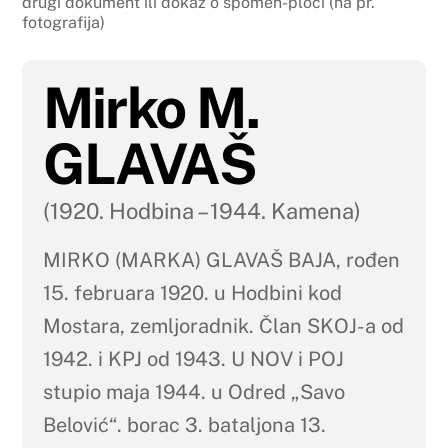
drugi dokument ili dokaz o spomen-ploči (na pr.
fotografija)
Mirko M.
GLAVAŠ
(1920. Hodbina – 1944. Kamena)
MIRKO (MARKA) GLAVAŠ BAJA, rođen
15. februara 1920. u Hodbini kod
Mostara, zemljoradnik. Član SKOJ-a od
1942. i KPJ od 1943. U NOV i POJ
stupio maja 1944. u Odred „Savo
Belović“. borac 3. bataljona 13.