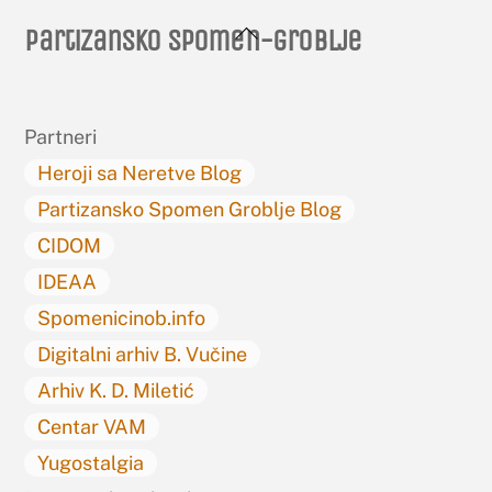
Back
Partizansko spomen-groblje
To
Top
Partneri
Heroji sa Neretve Blog
Partizansko Spomen Groblje Blog
CIDOM
IDEAA
Spomenicinob.info
Digitalni arhiv B. Vučine
Arhiv K. D. Miletić
Centar VAM
Yugostalgia