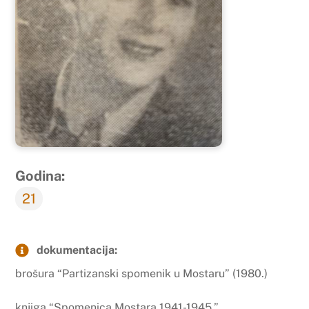
Godina:
21
dokumentacija:
brošura “Partizanski spomenik u Mostaru” (1980.)
knjiga “Spomenica Mostara 1941-1945.”