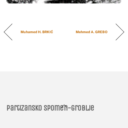
Muhamed H. BRKIĆ
Mehmed A. GREBO
Back
Partizansko spomen-groblje
To
Top