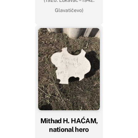
(1920. Lukavac – 1942.
Glavatičevo)
Mithad H. HAĆAM,
national hero