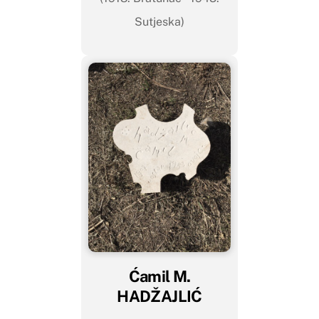
Sutjeska)
Ćamil M.
HADŽAJLIĆ