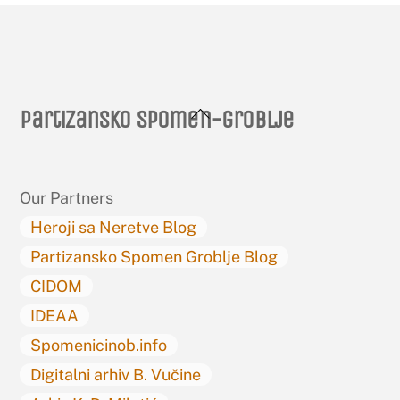
Back
Partizansko spomen-groblje
To
Top
Our Partners
Heroji sa Neretve Blog
Partizansko Spomen Groblje Blog
CIDOM
IDEAA
Spomenicinob.info
Digitalni arhiv B. Vučine