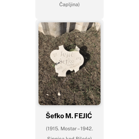
Čapljina)
Šefko M. FEJIĆ
(1915. Mostar – 1942.
Sipnica kod Bileće)