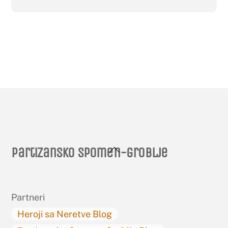
Back
Partizansko spomen-groblje
To
Top
Partneri
Heroji sa Neretve Blog