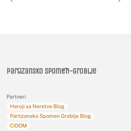
Back
Partizansko spomen-groblje
To
Top
Partneri
Heroji sa Neretve Blog
Partizansko Spomen Groblje Blog
CIDOM