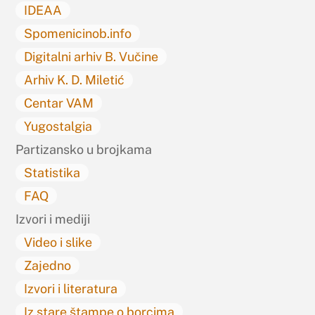
IDEAA
Spomenicinob.info
Digitalni arhiv B. Vučine
Arhiv K. D. Miletić
Centar VAM
Yugostalgia
Partizansko u brojkama
Statistika
FAQ
Izvori i mediji
Video i slike
Zajedno
Izvori i literatura
Iz stare štampe o borcima