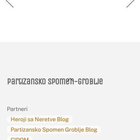
Back
Partizansko spomen-groblje
To
Top
Partneri
Heroji sa Neretve Blog
Partizansko Spomen Groblje Blog
CIDOM