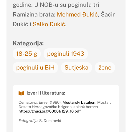
godine. U NOB-u su poginula tri
Ramizina brata:
Mehmed Đukić
, Šaćir
Đukić i
Salko Đukić
.
Kategorija:
18-25 g
poginuli 1943
poginuli u BiH
Sutjeska
žene
Izvori i literatura:
Ćemalović, Enver (1986):
Mostarski bataljon
, Mostar;
Deseta Hercegovačka brigada, spisak boraca
https://znaci.org/00001/129_16.pdf
Fotografija
: S. Demirović