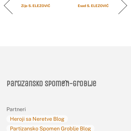
Zijo S. ELEZOVIĆ
Esad S. ELEZOVIĆ
Back
Partizansko spomen-groblje
To
Top
Partneri
Heroji sa Neretve Blog
Partizansko Spomen Groblje Blog