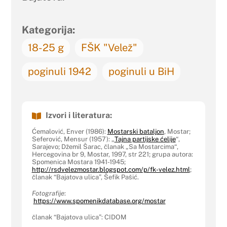
Kategorija:
18-25 g
FŠK "Velež"
poginuli 1942
poginuli u BiH
Izvori i literatura:
Ćemalović, Enver (1986):
Mostarski bataljon
, Mostar;
Seferović, Mensur (1957): „
Tajna partijske ćelije
“,
Sarajevo; Džemil Šarac, članak „Sa Mostarcima“,
Hercegovina br 9, Mostar, 1997, str 221; grupa autora:
Spomenica Mostara 1941-1945;
http://rsdvelezmostar.blogspot.com/p/fk-velez.html
;
članak “Bajatova ulica”, Šefik Pašić.
Fotografije
:
https://www.spomenikdatabase.org/mostar
članak “Bajatova ulica”: CIDOM