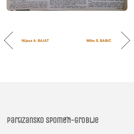
Nijaza A. BAJAT
Miho S. BABIĆ
Back
Partizansko spomen-groblje
To